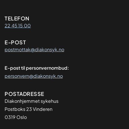
Kontaktinformasjon
TELEFON
22 45 15 00
E-POST
postmottak@diakonsyk.no
E-post til personvernombud:
personvern@diakonsyk.no
Adresse
POSTADRESSE
Diakonhjemmet sykehus
Postboks 23 Vinderen
0319 Oslo