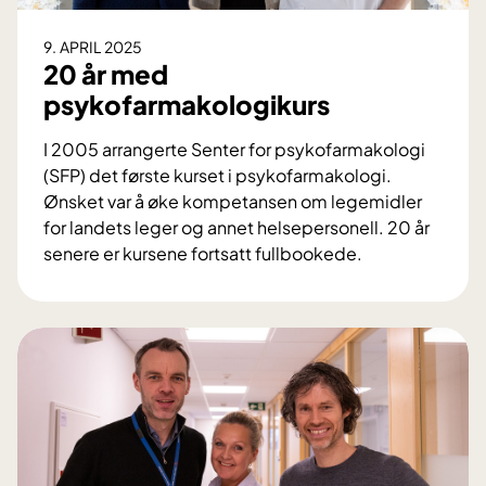
r
d
9. APRIL 2025
i
20 år med
s
psykofarmakologikurs
p
u
I 2005 arrangerte Senter for psykofarmakologi
t
(SFP) det første kurset i psykofarmakologi.
e
Ønsket var å øke kompetansen om legemidler
r
for landets leger og annet helsepersonell. 20 år
t
senere er kursene fortsatt fullbookede.
2
0
å
r
m
e
d
p