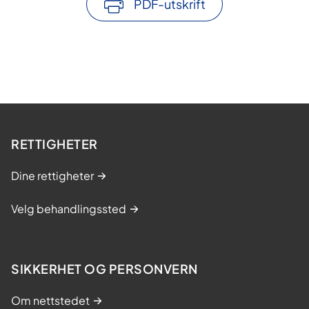
PDF-utskrift
k
s
t
e
d
2
0
RETTIGHETER
2
6
Dine rettigheter
Velg behandlingssted
SIKKERHET OG PERSONVERN
Om nettstedet