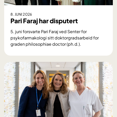
8. JUNI 2026
Pari Faraj har disputert
5. juni forsvarte Pari Faraj ved Senter for
psykofarmakologi sitt doktorgradsarbeid for
graden philosophiae doctor (ph.d.).
P
a
r
i
F
a
r
a
j
h
a