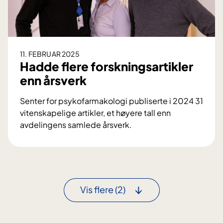
s
y
k
o
f
11. FEBRUAR 2025
a
Hadde flere forskningsartikler
r
enn årsverk
m
a
Senter for psykofarmakologi publiserte i 2024 31
k
vitenskapelige artikler, et høyere tall enn
o
avdelingens samlede årsverk.
l
H
o
a
g
d
i
d
k
e
Vis flere
(2)
u
f
r
l
s
e