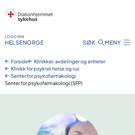
Hopp
til
innhold
LOGG INN
HELSENORGE
SØK
MENY
Forside
Klinikker, avdelinger og enheter
Klinikk for psykisk helse og rus
Senter for psykofarmakologi
Senter for psykofarmakologi (SFP)