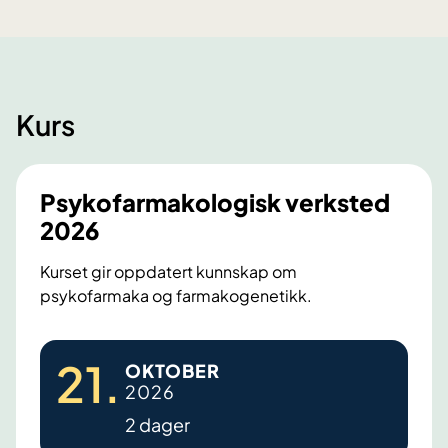
r
e
f
o
r
Kurs
s
k
n
Psykofarmakologisk verksted
i
2026
n
g
Kurset gir oppdatert kunnskap om
s
psykofarmaka og farmakogenetikk.
a
r
P
t
21
.
OKTOBER
i
s
2026
k
y
2 dager
l
k