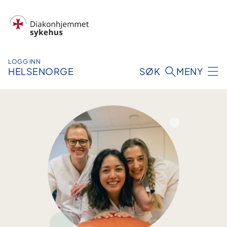
Hopp
til
innhold
LOGG INN
HELSENORGE
SØK
MENY