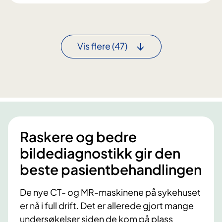
r
r
s
e
t
t
e
s
Vis flere
(47)
t
t
e
i
s
l
t
d
e
l
i
Raskere og bedre
n
g
bildediagnostikk gir den
a
beste pasientbehandlingen
v
s
De nye CT- og MR-maskinene på sykehuset
å
er nå i full drift. Det er allerede gjort mange
k
undersøkelser siden de kom på plass
o