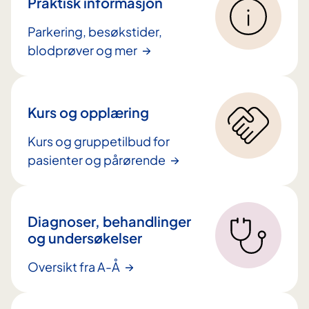
Praktisk informasjon
i
Parkering, besøkstider,
n
blodprøver og mer
n
h
o
l
Kurs og opplæring
d
Kurs og gruppetilbud for
pasienter og pårørende
Diagnoser, behandlinger
og undersøkelser
Oversikt fra A-Å