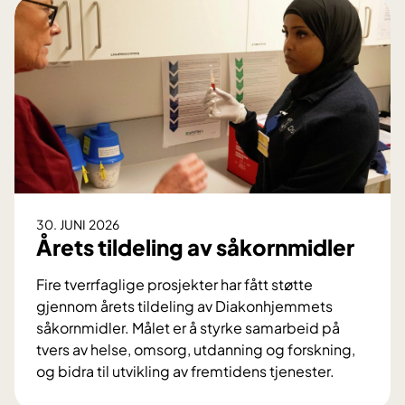
k
t
a
K
l
I
v
-
i
v
v
e
e
r
n
k
t
t
e
ø
30. JUNI 2026
?
y
Årets tildeling av såkornmidler
b
e
Fire tverrfaglige prosjekter har fått støtte
s
gjennom årets tildeling av Diakonhjemmets
t
såkornmidler. Målet er å styrke samarbeid på
o
tvers av helse, omsorg, utdanning og forskning,
f
og bidra til utvikling av fremtidens tjenester.
ø
Å