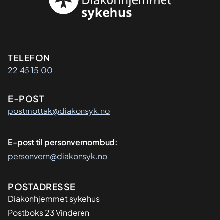
Kontaktinformasjon
TELEFON
22 45 15 00
E-POST
postmottak@diakonsyk.no
E-post til personvernombud:
personvern@diakonsyk.no
Adresse
POSTADRESSE
Diakonhjemmet sykehus
Postboks 23 Vinderen