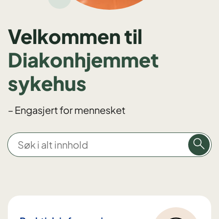
Velkommen til
Diakonhjemmet
sykehus
– Engasjert for mennesket
S
ø
k
i
a
l
t