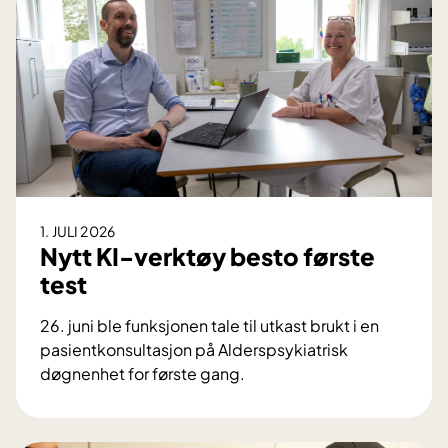
p
å
r
e
s
e
p
t
–
h
1. JULI 2026
v
Nytt KI-verktøy besto første
o
test
r
l
26. juni ble funksjonen tale til utkast brukt i en
e
pasientkonsultasjon på Alderspsykiatrisk
n
døgnenhet for første gang.
g
N
e
y
s
t