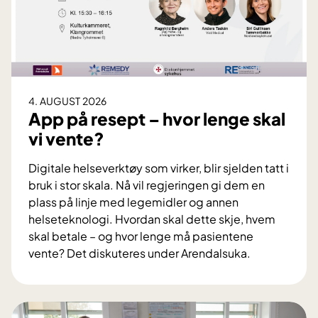
4. AUGUST 2026
App på resept – hvor lenge skal
vi vente?
Digitale helseverktøy som virker, blir sjelden tatt i
bruk i stor skala. Nå vil regjeringen gi dem en
plass på linje med legemidler og annen
helseteknologi. Hvordan skal dette skje, hvem
skal betale – og hvor lenge må pasientene
vente? Det diskuteres under Arendalsuka.
A
p
p