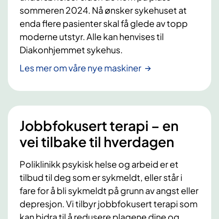
r
sommeren 2024. Nå ønsker sykehuset at
n
enda flere pasienter skal få glede av topp
m
moderne utstyr. Alle kan henvises til
i
Diakonhjemmet sykehus.
d
l
Les mer om våre nye maskiner
e
r
Jobbfokusert terapi – en
vei tilbake til hverdagen
Poliklinikk psykisk helse og arbeid er et
tilbud til deg som er sykmeldt, eller står i
fare for å bli sykmeldt på grunn av angst eller
depresjon. Vi tilbyr jobbfokusert terapi som
kan bidra til å redusere plagene dine og