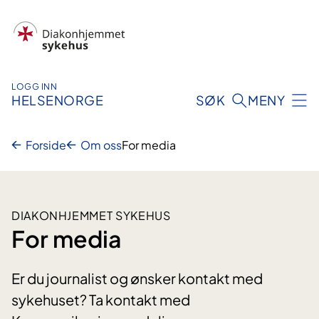
Hopp
til
innhold
LOGG INN
HELSENORGE
SØK
MENY
Forside
Om oss
For media
DIAKONHJEMMET SYKEHUS
For media
Er du journalist og ønsker kontakt med
sykehuset? Ta kontakt med