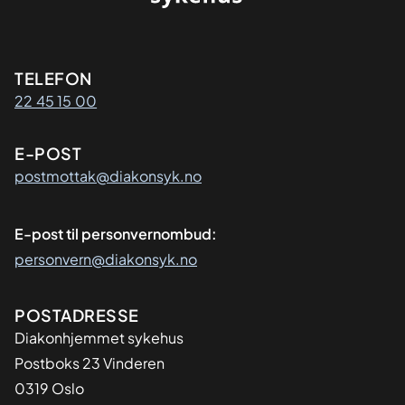
Kontaktinformasjon
TELEFON
22 45 15 00
E-POST
postmottak@diakonsyk.no
E-post til personvernombud:
personvern@diakonsyk.no
Adresse
POSTADRESSE
Diakonhjemmet sykehus
Postboks 23 Vinderen
0319 Oslo