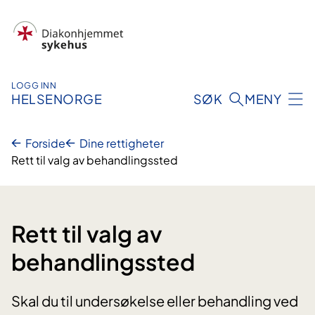
Hopp
til
innhold
LOGG INN
HELSENORGE
SØK
MENY
Forside
Dine rettigheter
Rett til valg av behandlingssted
Rett til valg av
behandlingssted
Skal du til undersøkelse eller behandling ved