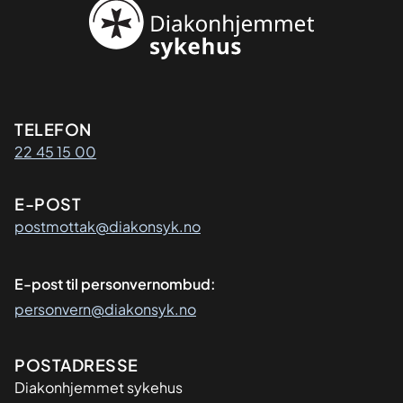
Kontaktinformasjon
TELEFON
22 45 15 00
E-POST
postmottak@diakonsyk.no
E-post til personvernombud:
personvern@diakonsyk.no
Adresse
POSTADRESSE
Diakonhjemmet sykehus