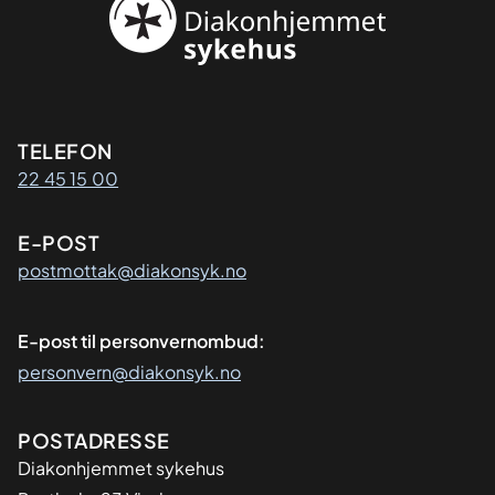
Kontaktinformasjon
TELEFON
22 45 15 00
E-POST
postmottak@diakonsyk.no
E-post til personvernombud:
personvern@diakonsyk.no
Adresse
POSTADRESSE
Diakonhjemmet sykehus