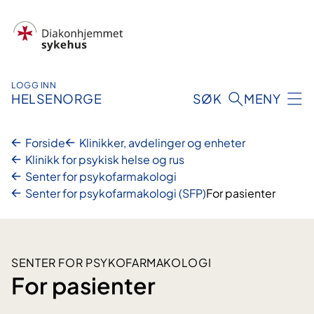
Hopp
til
innhold
LOGG INN
HELSENORGE
SØK
MENY
Forside
Klinikker, avdelinger og enheter
Klinikk for psykisk helse og rus
Senter for psykofarmakologi
Senter for psykofarmakologi (SFP)
For pasienter
SENTER FOR PSYKOFARMAKOLOGI
For pasienter