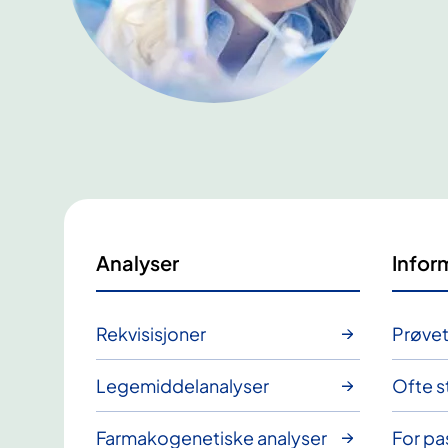
Analyser
Infor
Rekvisisjoner
Prøvet
Legemiddelanalyser
Ofte s
Farmakogenetiske analyser
For pa