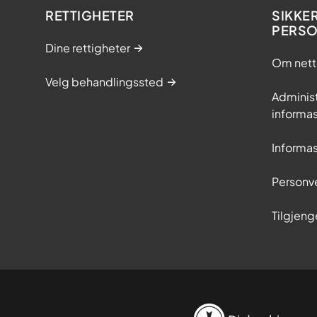
e
RETTIGHETER
SIKKE
d
PERS
2
Dine rettigheter
Om nett
0
Velg behandlingssted
2
Adminis
6
informa
Informa
Personv
Tilgjeng