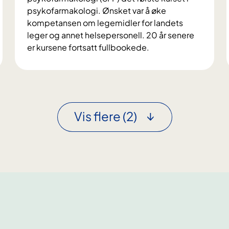
psykofarmakologi. Ønsket var å øke
kompetansen om legemidler for landets
leger og annet helsepersonell. 20 år senere
er kursene fortsatt fullbookede.
2
0
å
r
m
Vis flere
(2)
e
d
p
s
y
k
o
f
a