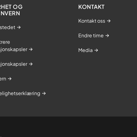
RHET OG
KONTAKT
ONVERN
Kontakt oss
stedet
Endre time
trere
sjonskapsler
Media
sjonskapsler
ern
elighetserklæring