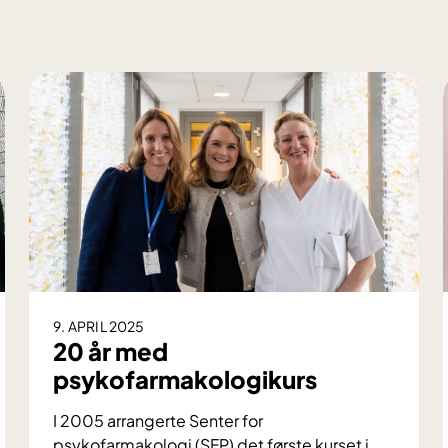
9. APRIL 2025
20 år med
psykofarmakologikurs
I 2005 arrangerte Senter for
psykofarmakologi (SFP) det første kurset i