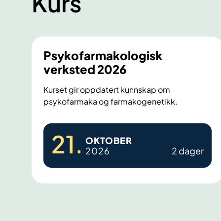
Kurs
s
p
u
t
e
Psykofarmakologisk
r
verksted 2026
t
Kurset gir oppdatert kunnskap om
psykofarmaka og farmakogenetikk.
P
21
.
OKTOBER
s
2026
2 dager
y
k
o
f
a