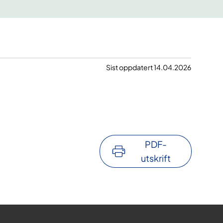
s
v
e
r
k
Sist oppdatert 14.04.2026
PDF-
utskrift