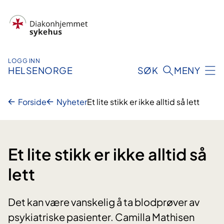
Hopp
til
innhold
LOGG INN
HELSENORGE
SØK
MENY
Forside
Nyheter
Et lite stikk er ikke alltid så lett
Et lite stikk er ikke alltid så
lett
Det kan være vanskelig å ta blodprøver av
psykiatriske pasienter. Camilla Mathisen