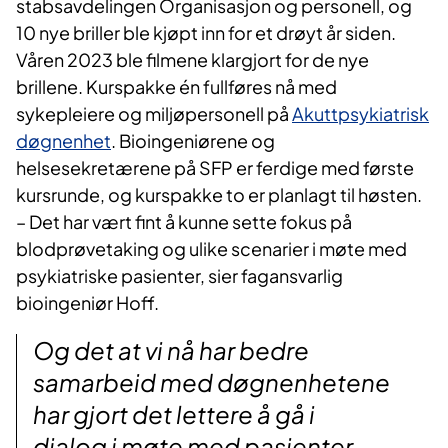
stabsavdelingen Organisasjon og personell, og
10 nye briller ble kjøpt inn for et drøyt år siden.
Våren 2023 ble filmene klargjort for de nye
brillene. Kurspakke én fullføres nå med
sykepleiere og miljøpersonell på
Akuttpsykiatrisk
døgnenhet
. Bioingeniørene og
helsesekretærene på SFP er ferdige med første
kursrunde, og kurspakke to er planlagt til høsten.
– Det har vært fint å kunne sette fokus på
blodprøvetaking og ulike scenarier i møte med
psykiatriske pasienter, sier fagansvarlig
bioingeniør Hoff.
Og det at vi nå har bedre
samarbeid med døgnenhetene
har gjort det lettere å gå i
dialog i møte med pasienter