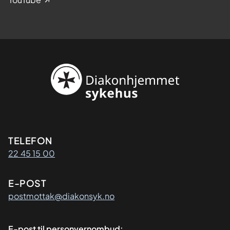
Kontaktinformasjon
TELEFON
22 45 15 00
E-POST
postmottak@diakonsyk.no
E-post til personvernombud: