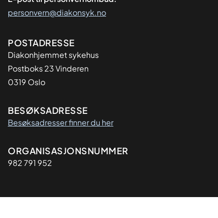
personvern@diakonsyk.no
Adresse
POSTADRESSE
Diakonhjemmet sykehus
Postboks 23 Vinderen
0319 Oslo
BESØKSADRESSE
Besøksadresser finner du her
Organisasjon
ORGANISASJONSNUMMER
982 791 952