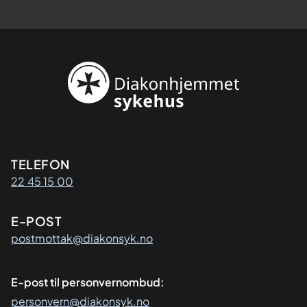
Kontaktinformasjon
TELEFON
22 45 15 00
E-POST
postmottak@diakonsyk.no
E-post til personvernombud:
personvern@diakonsyk.no