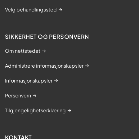
t
Velg behandlingssted
e
n
2
0
SIKKERHET OG PERSONVERN
2
Om nettstedet
6
Administrere informasjonskapsler
Informasjonskapsler
Personvern
Tilgjengelighetserklæring
KONTAKT