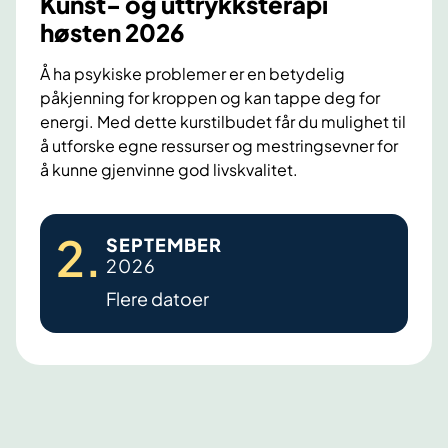
Kunst- og uttrykksterapi
i
e
høsten 2026
e
h
n
Å ha psykiske problemer er en betydelig
a
t
påkjenning for kroppen og kan tappe deg for
n
e
energi. Med dette kurstilbudet får du mulighet til
d
r
å utforske egne ressurser og mestringsevner for
l
m
å kunne gjenvinne god livskvalitet.
i
e
n
d
K
g
2
.
SEPTEMBER
p
u
f
2026
r
n
o
Flere datoer
i
s
r
m
t
a
æ
-
n
r
o
g
d
g
s
e
u