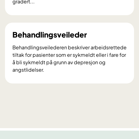
gradert...
A
r
b
e
Behandlingsveileder
i
d
Behandlingsveilederen beskriver arbeidsrettede
o
tiltak for pasienter som er sykmeldt eller i fare for
g
å bli sykmeldt på grunn av depresjon og
p
angstlidelser.
s
B
y
e
k
h
i
a
s
n
k
d
h
l
e
i
l
n