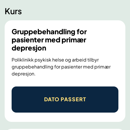
s
g
Kurs
e
s
v
e
Gruppebehandling for
i
pasienter med primær
l
e
depresjon
d
Poliklinikk psykisk helse og arbeid tilbyr
e
gruppebehandling for pasienter med primær
r
depresjon.
G
r
DATO PASSERT
u
p
p
e