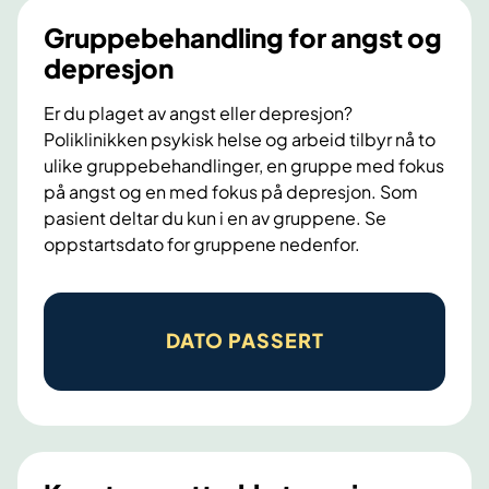
b
Gruppebehandling for angst og
e
depresjon
h
Er du plaget av angst eller depresjon?
a
Poliklinikken psykisk helse og arbeid tilbyr nå to
n
ulike gruppebehandlinger, en gruppe med fokus
d
på angst og en med fokus på depresjon. Som
l
pasient deltar du kun i en av gruppene. Se
i
oppstartsdato for gruppene nedenfor.
n
g
G
f
r
DATO PASSERT
o
u
r
p
p
p
a
e
s
b