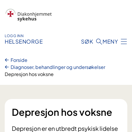
Hopp
til
innhold
LOGG INN
HELSENORGE
SØK
MENY
Forside
Diagnoser, behandlinger og undersøkelser
Depresjon hos voksne
Depresjon hos voksne
Depresjon er en utbredt psykisk lidelse