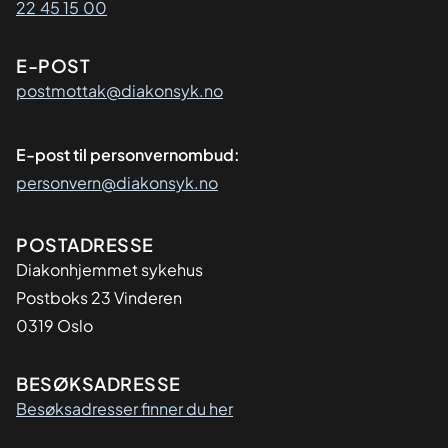
22 45 15 00
E-POST
postmottak@diakonsyk.no
E-post til personvernombud:
personvern@diakonsyk.no
Adresse
POSTADRESSE
Diakonhjemmet sykehus
Postboks 23 Vinderen
0319 Oslo
BESØKSADRESSE
Besøksadresser finner du her