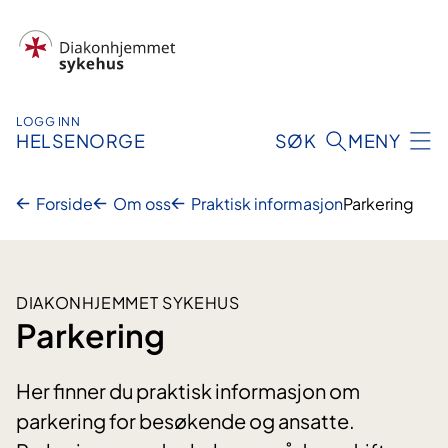
Hopp
til
innhold
LOGG INN
HELSENORGE
SØK
MENY
Forside
Om oss
Praktisk informasjon
Parkering
DIAKONHJEMMET SYKEHUS
Parkering
Her finner du praktisk informasjon om
parkering for besøkende og ansatte.