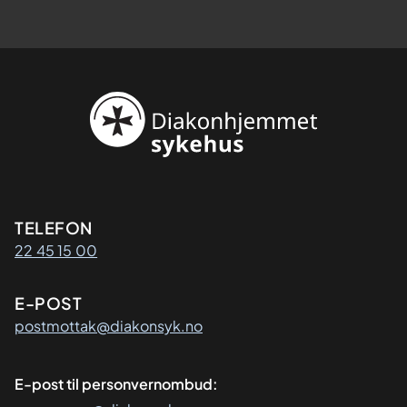
Kontaktinformasjon
TELEFON
22 45 15 00
E-POST
postmottak@diakonsyk.no
E-post til personvernombud: