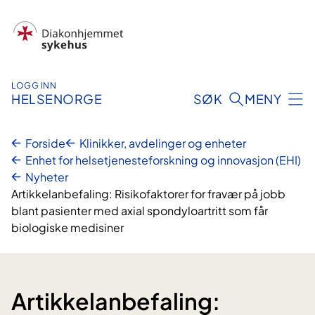
Hopp
til
innhold
LOGG INN
HELSENORGE
SØK
MENY
Forside
Klinikker, avdelinger og enheter
Enhet for helsetjenesteforskning og innovasjon (EHI)
Nyheter
Artikkelanbefaling: Risikofaktorer for fravær på jobb
blant pasienter med axial spondyloartritt som får
biologiske medisiner
Artikkelanbefaling: