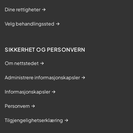
d
Dine rettigheter
l
i
Velg behandlingssted
n
g
SIKKERHET OG PERSONVERN
Om nettstedet
Administrere informasjonskapsler
Informasjonskapsler
Personvern
Tilgjengelighetserklæring