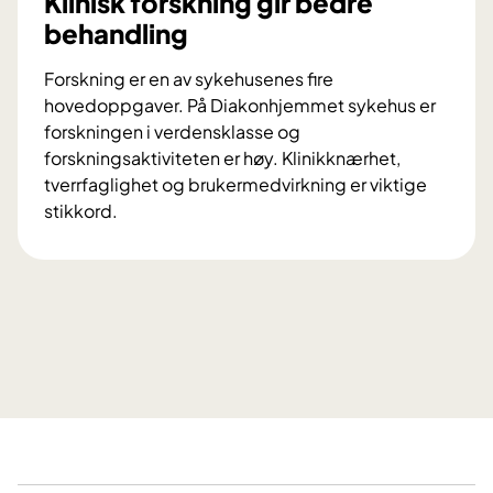
Klinisk forskning gir bedre
behandling
Forskning er en av sykehusenes fire
hovedoppgaver. På Diakonhjemmet sykehus er
forskningen i verdensklasse og
forskningsaktiviteten er høy. Klinikknærhet,
tverrfaglighet og brukermedvirkning er viktige
stikkord.
K
l
i
n
i
s
k
f
o
r