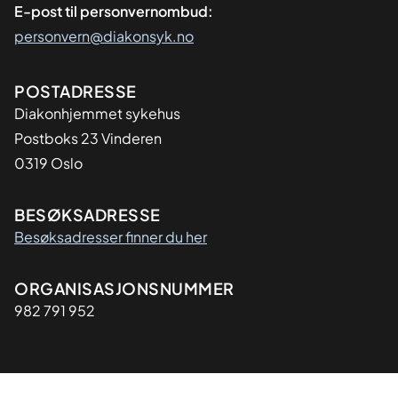
E-post til personvernombud:
personvern@diakonsyk.no
Adresse
POSTADRESSE
Diakonhjemmet sykehus
Postboks 23 Vinderen
0319 Oslo
BESØKSADRESSE
Besøksadresser finner du her
Organisasjon
ORGANISASJONSNUMMER
982 791 952