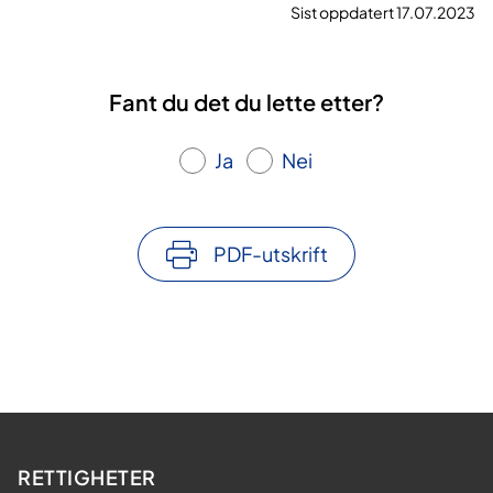
s
Sist oppdatert 17.07.2023
k
n
i
Fant du det du lette etter?
n
g
Ja
Nei
g
i
r
b
PDF-utskrift
e
d
r
e
b
e
h
a
RETTIGHETER
n