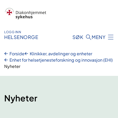
Hopp
til
innhold
LOGG INN
HELSENORGE
SØK
MENY
Forside
Klinikker, avdelinger og enheter
Enhet for helsetjenesteforskning og innovasjon (EHI)
Nyheter
Nyheter