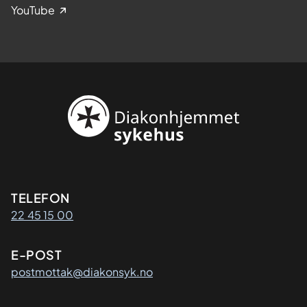
YouTube
Kontaktinformasjon
TELEFON
22 45 15 00
E-POST
postmottak@diakonsyk.no