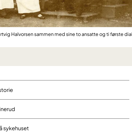
rtvig Halvorsen sammen med sine to ansatte og ti første dia
torie​
inerud
på sykehuset