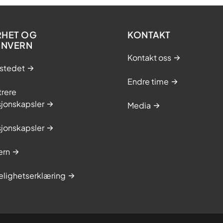
RHET OG
KONTAKT
ONVERN
Kontakt oss
stedet
Endre time
trere
sjonskapsler
Media
sjonskapsler
ern
elighetserklæring