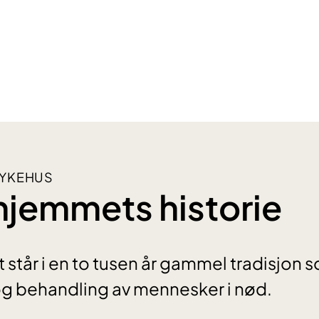
SYKEHUS
jemmets historie
tår i en to tusen år gammel tradisjon s
og behandling av mennesker i nød.