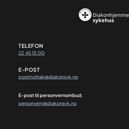
Kontaktinformasjon
TELEFON
22 45 15 00
E-POST
postmottak@diakonsyk.no
E-post til personvernombud:
personvern@diakonsyk.no