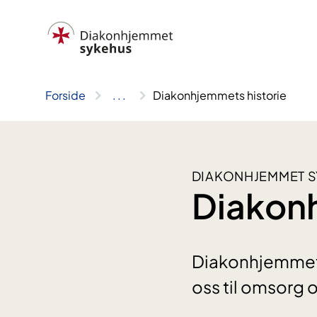
Hopp
til
innhold
Forside
..
.
Diakonhjemmets historie
DIAKONHJEMMET 
Diakonh
Diakonhjemmet s
oss til omsorg 