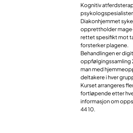
Kognitiv atferdstera
psykologspesialister
Diakonhjemmet sykeh
opprettholder mage-t
rettet spesifikt mot 
forsterker plagene.
Behandlingen er digit
oppfølgingssamling 2
man med hjemmeoppgav
deltakere i hver grup
Kurset arrangeres fle
fortløpende etter hv
informasjon om oppsta
44 10.