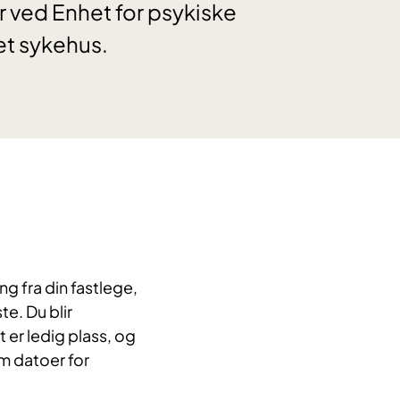
 ved Enhet for psykiske
t sykehus.
ng fra din fastlege,
te. Du blir
 er ledig plass, og
om datoer for