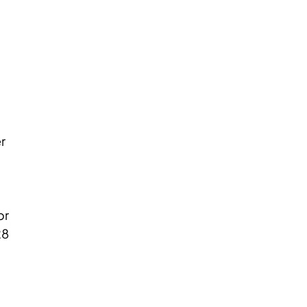
r
or
28