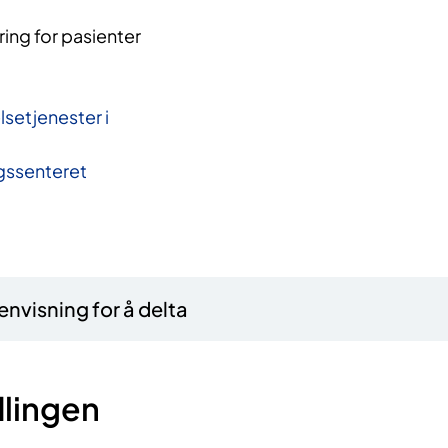
ing for pasienter
lsetjenester i
gssenteret
nvisning for å delta
lingen