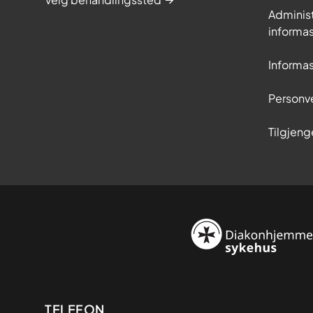
Adminis
informa
Informa
Personv
Tilgjeng
TELEFON