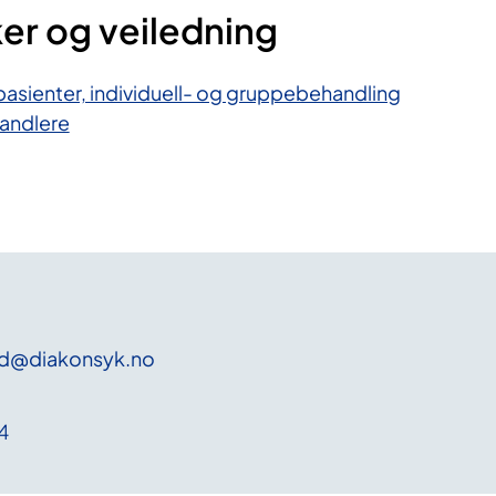
er og veiledning
pasienter, individuell- og gruppebehandling
handlere
ad
@diakonsyk
.no
4