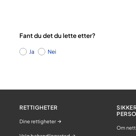
Fant du det du lette etter?
Ja
Nei
RETTIGHETER
SIKKE
PERS
Dine rettigheter
Om nett
Velg behandlingssted