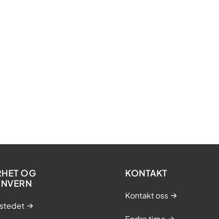
RHET OG
KONTAKT
ONVERN
Kontakt oss
stedet
Endre time