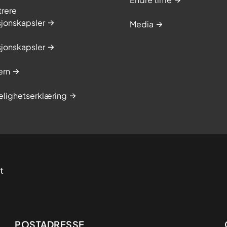
trere
sjonskapsler
Media
sjonskapsler
ern
elighetserklæring
POSTADRESSE