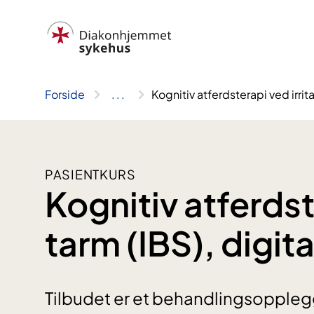
Hopp
til
innhold
Forside
..
.
Kognitiv atferdsterapi ved irrita
PASIENTKURS
Kognitiv atferdst
tarm (IBS), digita
Tilbudet er et behandlingsopplegg