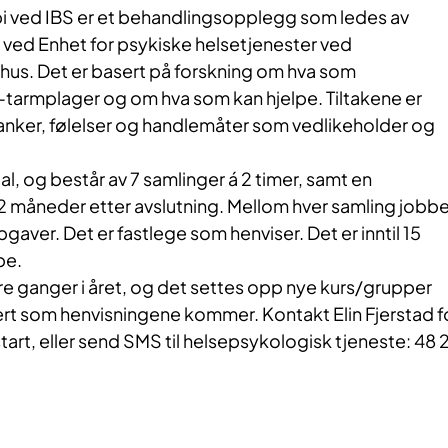
pi ved IBS er et behandlingsopplegg som ledes av
 ved Enhet for psykiske helsetjenester ved
us. Det er basert på forskning om hva som
armplager og om hva som kan hjelpe. Tiltakene er
tanker, følelser og handlemåter som vedlikeholder og
al, og består av 7 samlinger á 2 timer, samt en
 måneder etter avslutning. Mellom hver samling jobbe
er. Det er fastlege som henviser. Det er inntil 15
pe.
re ganger i året, og det settes opp nye kurs/grupper
ert som henvisningene kommer. Kontakt Elin Fjerstad f
rt, eller send SMS til helsepsykologisk tjeneste: 48 