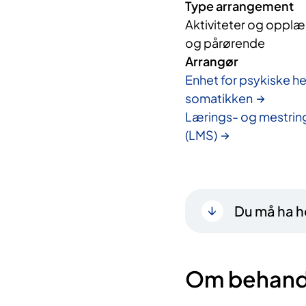
Type arrangement
Aktiviteter og opplær
og pårørende
Arrangør
Enhet for psykiske he
somatikken
Lærings- og mestrin
(LMS)
Du må ha he
Om behand