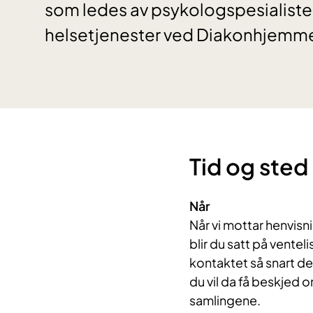
som ledes av psykologspesialister
helsetjenester ved Diakonhjemme
Tid og sted
Når
Når vi mottar henvisni
blir du satt på ventelis
kontaktet så snart det
du vil da få beskjed 
samlingene.