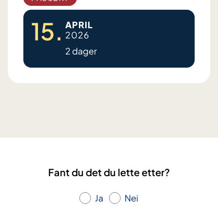
15.
APRIL
2026
2 dager
E
t
t
e
r
h
o
f
Fant du det du lette etter?
t
e
Ja
Nei
b