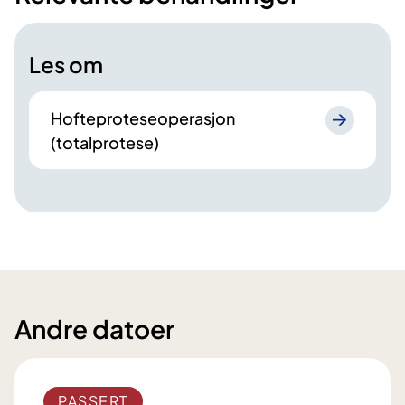
Les om
Hofteproteseoperasjon
(totalprotese)
Andre datoer
PASSERT