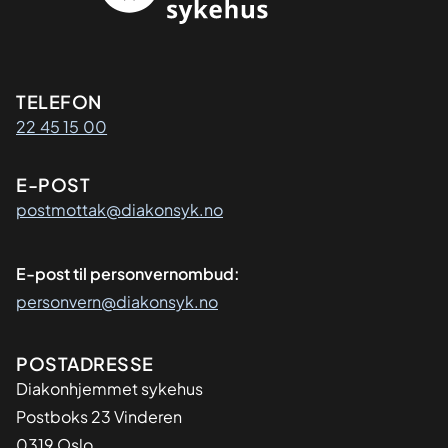
Kontaktinformasjon
TELEFON
22 45 15 00
E-POST
postmottak@diakonsyk.no
E-post til personvernombud:
personvern@diakonsyk.no
Adresse
POSTADRESSE
Diakonhjemmet sykehus
Postboks 23 Vinderen
0319 Oslo