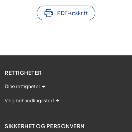
r
u
PDF-utskrift
d
d
e
t
RETTIGHETER
Dine rettigheter
Velg behandlingssted
SIKKERHET OG PERSONVERN