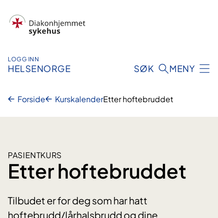
Hopp
til
innhold
LOGG INN
HELSENORGE
SØK
MENY
Forside
Kurskalender
Etter hoftebruddet
PASIENTKURS
Etter hoftebruddet
Tilbudet er for deg som har hatt
hoftebrudd/lårhalsbrudd og dine