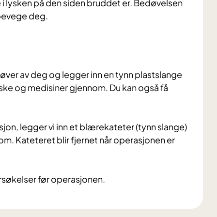
 i lysken på den siden bruddet er. Bedøvelsen
 bevege deg.
røver av deg og legger inn en tynn plastslange
ske og medisiner gjennom. Du kan også få
on, legger vi inn et blærekateter (tynn slange)
om. Kateteret blir fjernet når operasjonen er
rsøkelser før operasjonen.