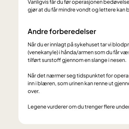
Vanligvis får du før operasjonen bedøvelse
gjør at du får mindre vondt og lettere kan
Andre forberedelser
Når du er innlagt på sykehuset tar vi blodp
(venekanyle) i hånda/armen som du får væ
tilført surstoff gjennom en slange i nesen.
Når det nærmer seg tidspunktet for operasj
inn i blæren, som urinen kan renne ut gjenn
over.
Legene vurderer om du trenger flere unde