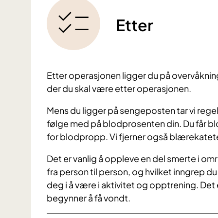
Etter
Etter operasjonen ligger du på overvåkni
der du skal være etter operasjonen.
Mens du ligger på sengeposten tar vi rege
følge med på blodprosenten din. Du får bl
for blodpropp. Vi fjerner også blærekatete
Det er vanlig å oppleve en del smerte i omr
fra person til person, og hvilket inngrep d
deg i å være i aktivitet og opptrening. Det 
begynner å få vondt.