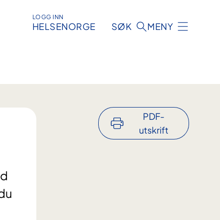
LOGG INN
HELSENORGE
SØK
MENY
PDF-
utskrift
ed
 du