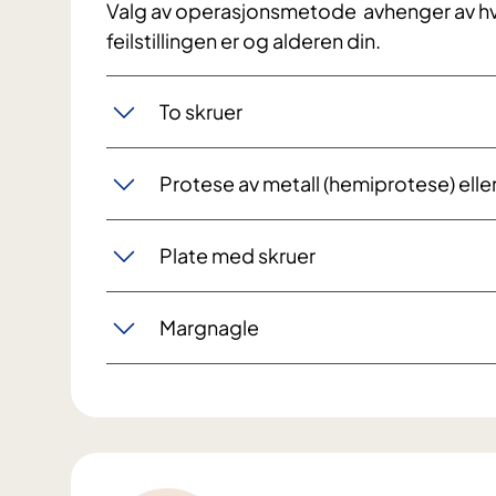
Valg av operasjonsmetode avhenger av hvi
feilstillingen er og alderen din.
To skruer
Protese av metall (hemiprotese) elle
Plate med skruer
Margnagle