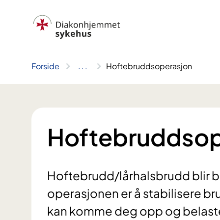
Hopp
til
innhold
Forside
..
.
Hoftebruddsoperasjon
Hoftebruddsop
Hoftebrudd/lårhalsbrudd blir
operasjonen er å stabilisere br
kan komme deg opp og belaste