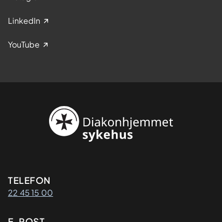
LinkedIn
YouTube
Kontaktinformasjon
TELEFON
22 45 15 00
E-POST