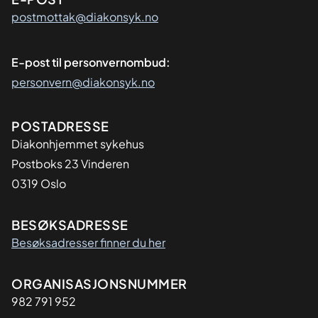
postmottak@diakonsyk.no
E-post til personvernombud:
personvern@diakonsyk.no
Adresse
POSTADRESSE
Diakonhjemmet sykehus
Postboks 23 Vinderen
0319 Oslo
BESØKSADRESSE
Besøksadresser finner du her
Organisasjon
ORGANISASJONSNUMMER
982 791 952