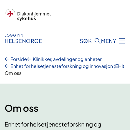
Hopp
til
innhold
LOGG INN
HELSENORGE
SØK
MENY
Forside
Klinikker, avdelinger og enheter
Enhet for helsetjenesteforskning og innovasjon (EHI)
Om oss
Om oss
Enhet for helsetjenesteforskning og