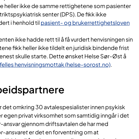
de heller ikke de samme rettighetene som pasienter
striktspsykiatrisk senter (DPS). De fikk ikke
ert i henhold til
pasient- og brukerrettighetsloven
nten ikke hadde rett til å få vurdert henvisningen sin
ene fikk heller ikke tildelt en juridisk bindende frist
senest skulle starte. Dette ønsket Helse Sør-Øst å
felles henvisningsmottak (helse-sorost.no)
.
eidspartnere
r det omkring 30 avtalespesialister innen psykisk
er egen privat virksomhet som samtidig inngår i det
r-ansvar
gjennom driftsavtalen de har med
r-ansvaret
er det en forventning om at