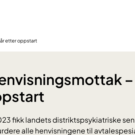
år etter oppstart
henvisningsmottak – 
ppstart
23 fikk landets distriktspsykiatriske sen
urdere alle henvisningene til avtalespesia