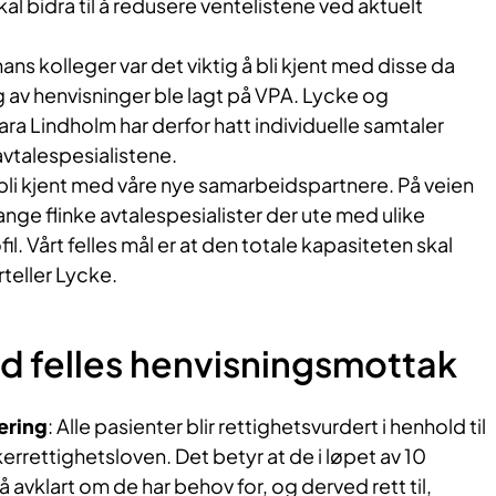
al bidra til å redusere ventelistene ved aktuelt
ns kolleger var det viktig å bli kjent med disse da
g av henvisninger ble lagt på VPA. Lycke og
ra Lindholm har derfor hatt individuelle samtaler
avtalespesialistene.
 å bli kjent med våre nye samarbeidspartnere. På veien
mange flinke avtalespesialister der ute med ulike
il. Vårt felles mål er at den totale kapasiteten skal
rteller Lycke.
d felles henvisningsmottak
ering
: Alle pasienter blir rettighetsvurdert i henhold til
errettighetsloven. Det betyr at de i løpet av 10
å avklart om de har behov for, og derved rett til,