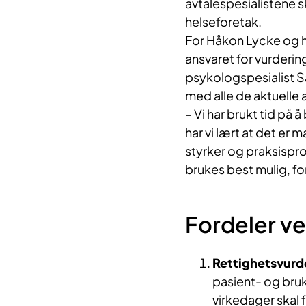
avtalespesialistene sk
helseforetak.
For Håkon Lycke og ha
ansvaret for vurderin
psykologspesialist Sa
med alle de aktuelle 
– Vi har brukt tid på
har vi lært at det er 
styrker og praksisprof
brukes best mulig, fo
Fordeler ve
Rettighetsvurd
pasient- og bruk
virkedager skal f