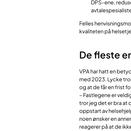
DPS-ene, reduse
avtalespesialist
Felles henvisningsmot
kvaliteten på helsetj
De fleste e
VPA har hatt en bety
med 2023. Lycke tror 
og at de får en frist 
– Fastlegene er veldi
tror jeg det er bra at 
oppstart av helsehjelp
noen ønsker en annen 
reagerer på at de ikke 