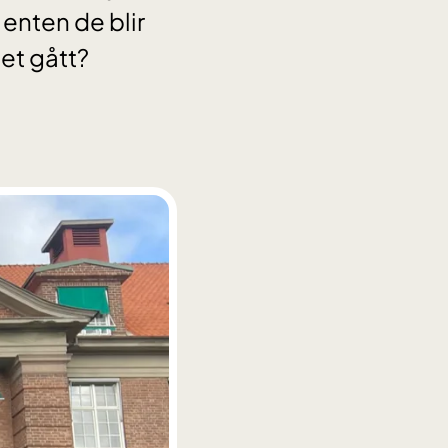
 enten de blir
det gått?