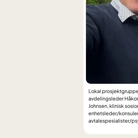
Lokal prosjektgruppe 
avdelingsleder Håkon 
Johnsen, klinisk sos
enhetsleder/konsulen
avtalespesialister/p