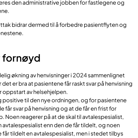
res den administrative jobben for fastlegene og
ene.
tak bidrar dermed til å forbedre pasientflyten og
enestene.
r fornøyd
delig økning av henvisninger i 2024 sammenlignet
det er bra at pasientene får raskt svar på henvisning
for oppstart av helsehjelpen.
g positive til den nye ordningen, og for pasientene
de får svar på henvisning og at de får en frist for
. Noen reagerer på at de skal til avtalespesialist,
avtalespesialist enn den de får tildelt, og noen
får tildelt en avtalespesialist, men i stedet tilbys