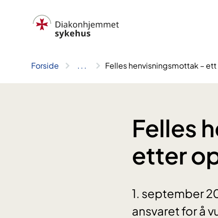
Hopp
til
innhold
Forside
..
.
Felles henvisningsmottak – ett 
Felles 
etter o
1. september 20
ansvaret for å v