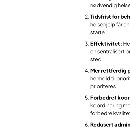
nødvendig helseh
Tidsfrist for b
helsehjelp får en
starte.
Effektivitet:
Hen
en sentralisert p
sted.
Mer rettferdig p
henhold til prior
prioriteres.
Forbedret koor
koordinering me
forbedre kvalit
Redusert admini