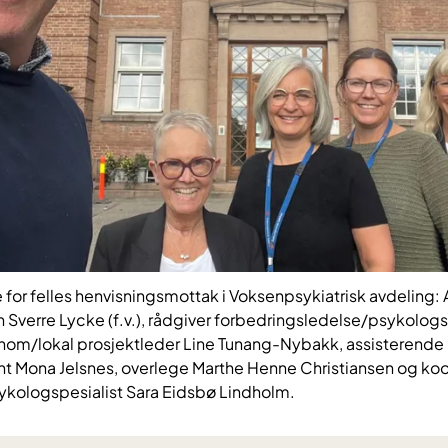
for felles henvisningsmottak i Voksenpsykiatrisk avdeling:
Sverre Lycke (f.v.), rådgiver forbedringsledelse/psykologs
ionom/lokal prosjektleder Line Tunang-Nybakk, assisterende
t Mona Jelsnes, overlege Marthe Henne Christiansen og koo
sykologspesialist Sara Eidsbø Lindholm.