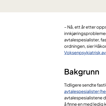
– Nå, ett år etter opp
innkjøringsproblemer h
avtalespesialister, f
ordningen, sier Håko
Voksenpsykiatrisk av
Bakgrunn
Tidligere sendte fastl
avtalespesialister (h
avtalespesialistene d
å finne en med ledig k