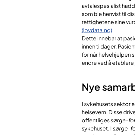
avtalespesialist had
som ble henvist til di
rettighetene sine vurd
(lovdata.no)
.
Dette innebar at pasie
innen ti dager. Pasient
for når helsehjelpen 
endre ved å etablere
Nye samarb
I sykehusets sektor e
helsevern. Disse driv
offentliges
sørge-fo
sykehuset. I
sørge-fo