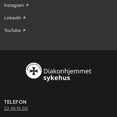
Instagram
LinkedIn
YouTube
Kontaktinformasjon
TELEFON
22 45 15 00