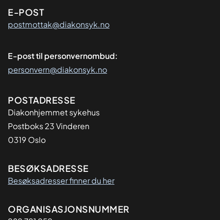
E-POST
postmottak@diakonsyk.no
E-post til personvernombud:
personvern@diakonsyk.no
Adresse
POSTADRESSE
Diakonhjemmet sykehus
Postboks 23 Vinderen
0319 Oslo
BESØKSADRESSE
Besøksadresser finner du her
Organisasjon
ORGANISASJONSNUMMER