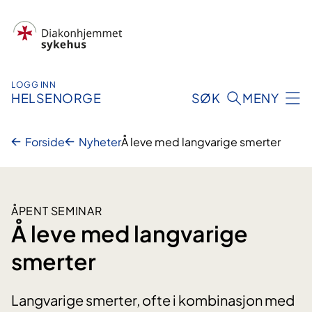
Hopp
til
innhold
LOGG INN
HELSENORGE
SØK
MENY
Forside
Nyheter
Å leve med langvarige smerter
ÅPENT SEMINAR
Å leve med langvarige
smerter
Langvarige smerter, ofte i kombinasjon med