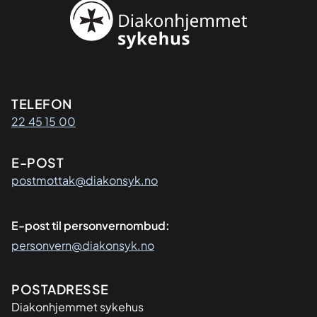
Kontaktinformasjon
TELEFON
22 45 15 00
E-POST
postmottak@diakonsyk.no
E-post til personvernombud:
personvern@diakonsyk.no
Adresse
POSTADRESSE
Diakonhjemmet sykehus