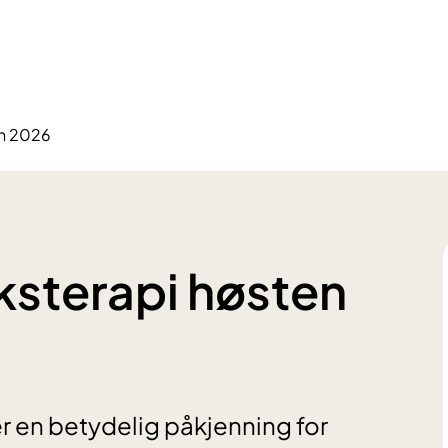
en 2026
ksterapi høsten
er en betydelig påkjenning for