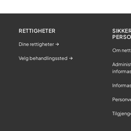
k
k
s
t
RETTIGHETER
SIKKE
e
PERS
r
Dine rettigheter
a
Om nett
p
Velg behandlingssted
i
Adminis
h
informa
ø
Informa
s
t
Personv
e
n
Tilgjeng
2
0