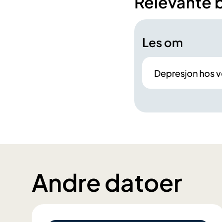
Relevante 
Les om
Depresjon hos 
Andre datoer