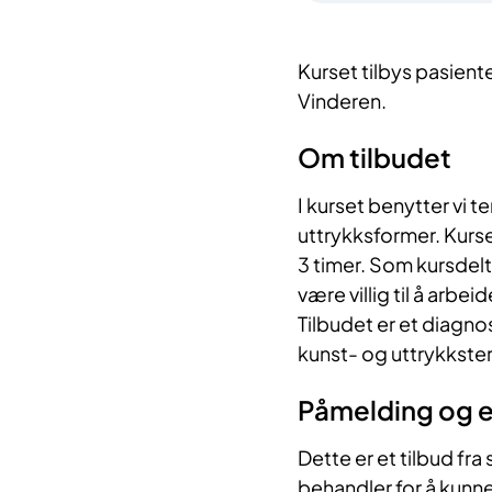
Kurset tilbys pasient
Vinderen.
Om tilbudet
I kurset benytter vi 
uttrykksformer. Kurs
3 timer. Som kursdel
være villig til å arb
Tilbudet er et diagn
kunst- og uttrykkst
Påmelding og 
Dette er et tilbud fra
behandler for å kunne 