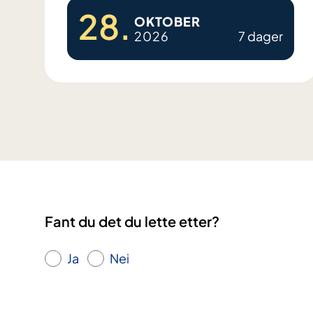
28.
OKTOBER
2026
7 dager
K
u
n
s
t
-
o
g
u
Fant du det du lette etter?
t
t
Ja
Nei
r
y