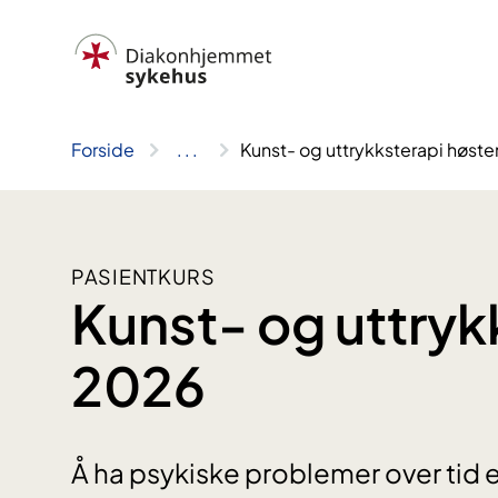
Hopp
til
innhold
Forside
..
.
Kunst- og uttrykksterapi høst
PASIENTKURS
Kunst- og uttryk
2026
Å ha psykiske problemer over tid 