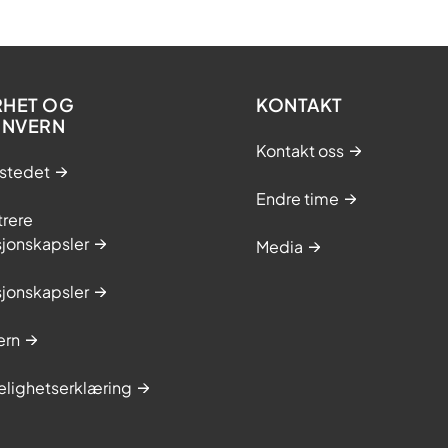
RHET OG
KONTAKT
ONVERN
Kontakt oss
stedet
Endre time
trere
sjonskapsler
Media
sjonskapsler
ern
elighetserklæring