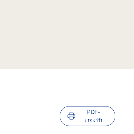
PDF-
utskrift