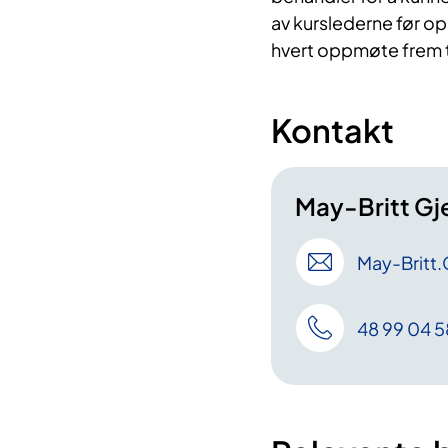
av kurslederne før op
hvert oppmøte frem ti
Kontakt
May-Britt Gj
May-Britt
.
48 99 04 5