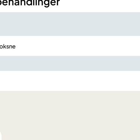
behandlinger
voksne