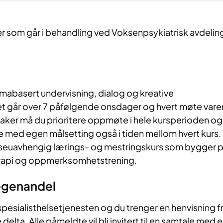
er som går i behandling ved Voksenpsykiatrisk avdelin
temabasert undervisning, dialog og kreative
et går over 7 påfølgende onsdager og hvert møte vare
taker må du prioritere oppmøte i hele kursperioden og
eide med egen målsetting også i tiden mellom hvert kurs.
oseuavhengig lærings- og mestringskurs som bygger 
erapi og oppmerksomhetstrening.
egenandel
 spesialisthelsetjenesten og du trenger en henvisning f
delta. Alle påmeldte vil bli invitert til en samtale med 