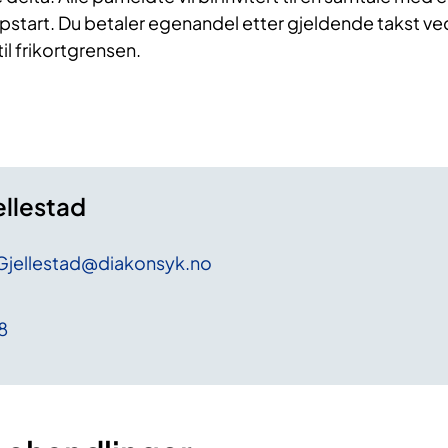
pstart. Du betaler egenandel etter gjeldende takst ve
l frikortgrensen.
ellestad
Gjellestad
@diakonsyk
.no
8