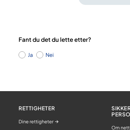
Fant du det du lette etter?
Ja
Nei
RETTIGHETER
SIKKE
PERS
Dine rettigheter
Om nett