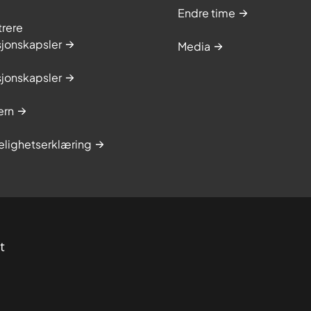
Endre time
trere
sjonskapsler
Media
sjonskapsler
ern
elighetserklæring