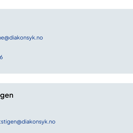
ne
@diakonsyk
.no
06
igen
tstigen
@diakonsyk
.no