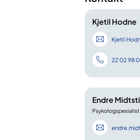
Kjetil Hodne
Kjetil
.Hod
22 02 98 
Endre Midtst
Psykologspesialist
endre
.mid