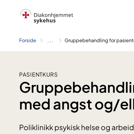
Hopp
til
innhold
Forside
..
.
Gruppebehandling for pasient
PASIENTKURS
Gruppebehandlin
med angst og/el
Poliklinikk psykisk helse og arbei