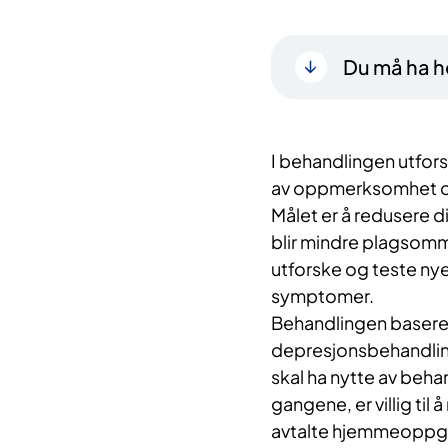
Du må ha he
I behandlingen utfors
av oppmerksomhet op
Målet er å redusere d
blir mindre plagsom
utforske og teste nye
symptomer.
Behandlingen baserer
depresjonsbehandling
skal ha nytte av behan
gangene, er villig til
avtalte hjemmeoppg