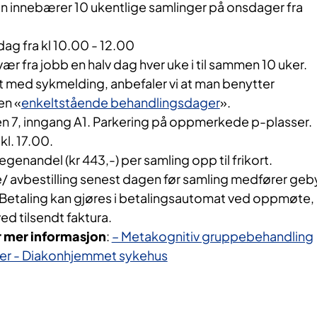
 innebærer 10 ukentlige samlinger på onsdager fra
ag fra kl 10.00 - 12.00
ær fra jobb en halv dag hver uke i til sammen 10 uker.
t med sykmelding, anbefaler vi at man benytter
en «
enkeltstående behandlingsdager
».
n 7, inngang A1. Parkering på oppmerkede p-plasser.
kl. 17.00.
egenandel (kr 443,-) per samling opp til frikort.
avbestilling senest dagen før samling medfører geb
. Betaling kan gjøres i betalingsautomat ved oppmøte,
ed tilsendt faktura.
r mer informasjon
:
– Metakognitiv gruppebehandling
nker - Diakonhjemmet sykehus