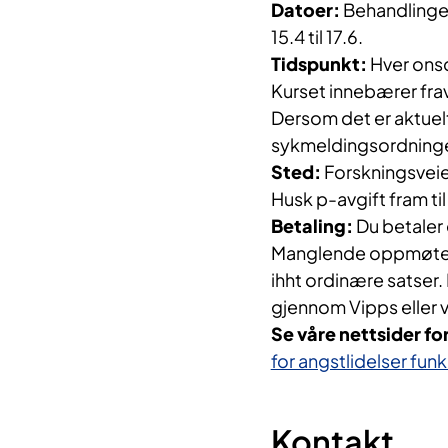
Datoer:
Behandlingen
15.4 til 17.6.
T
idspunkt:
Hver onsd
Kurset innebærer frav
Dersom det er aktuel
sykmeldingsordning
Sted:
Forskningsveie
Husk p-avgift fram til 
Betaling:
Du betaler 
Manglende oppmøte/ 
ihht ordinære satser
gjennom Vipps eller v
Se våre nettsider fo
for angstlidelser fu
Kontakt