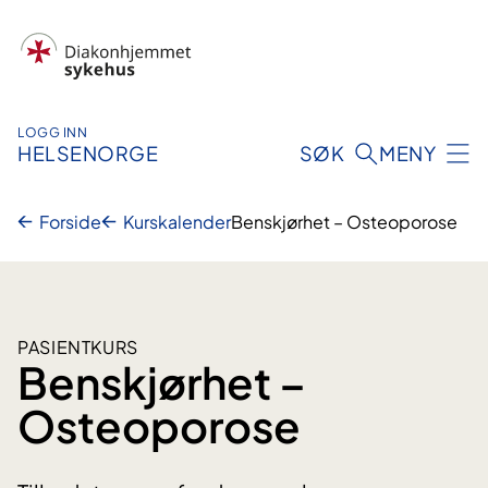
Hopp
til
innhold
LOGG INN
HELSENORGE
SØK
MENY
Forside
Kurskalender
Benskjørhet – Osteoporose
PASIENTKURS
Benskjørhet –
Osteoporose