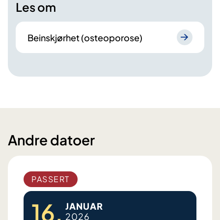
Les om
Beinskjørhet (osteoporose)
Andre datoer
PASSERT
16.
JANUAR
2026