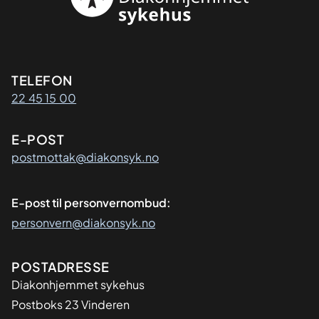
Kontaktinformasjon
TELEFON
22 45 15 00
E-POST
postmottak@diakonsyk.no
E-post til personvernombud:
personvern@diakonsyk.no
Adresse
POSTADRESSE
Diakonhjemmet sykehus
Postboks 23 Vinderen