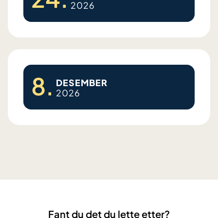
2026
s
e
A
r
t
r
8.
o
DESEMBER
2026
s
e
A
r
t
r
o
s
e
Fant du det du lette etter?