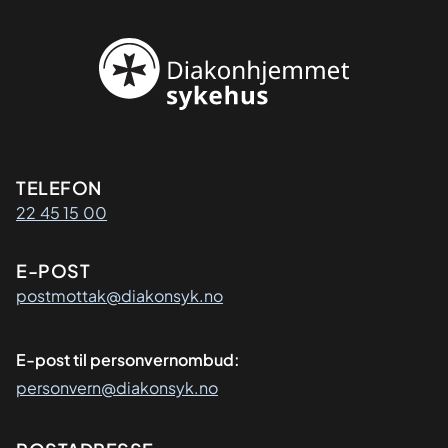
Kontaktinformasjon
TELEFON
22 45 15 00
E-POST
postmottak@diakonsyk.no
E-post til personvernombud:
personvern@diakonsyk.no