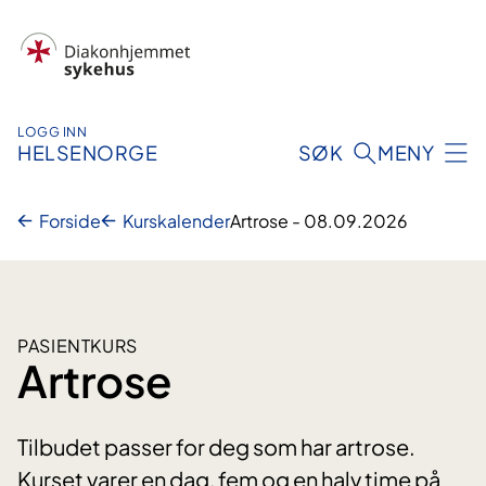
Hopp
til
innhold
LOGG INN
HELSENORGE
SØK
MENY
Forside
Kurskalender
Artrose - 08.09.2026
PASIENTKURS
Artrose
Tilbudet passer for deg som har artrose.
Kurset varer en dag, fem og en halv time på