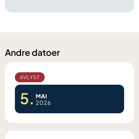
Andre datoer
AVLYST
5.
MAI
2026
A
r
t