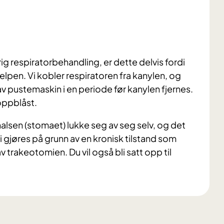
ig respiratorbehandling, er dette delvis fordi
elpen. Vi kobler respiratoren fra kanylen, og
v pustemaskin i en periode før kanylen fjernes.
oppblåst.
i halsen (stomaet) lukke seg av seg selv, og det
mi gjøres på grunn av en kronisk tilstand som
 av trakeotomien. Du vil også bli satt opp til