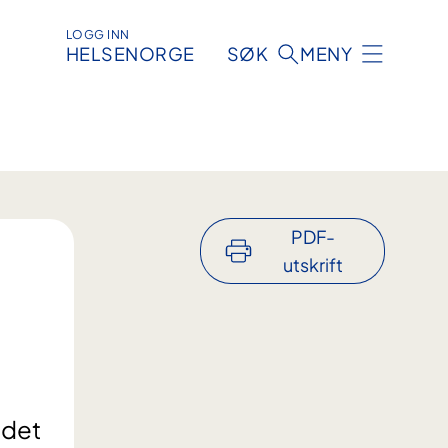
LOGG INN
HELSENORGE
SØK
MENY
PDF-
utskrift
 det