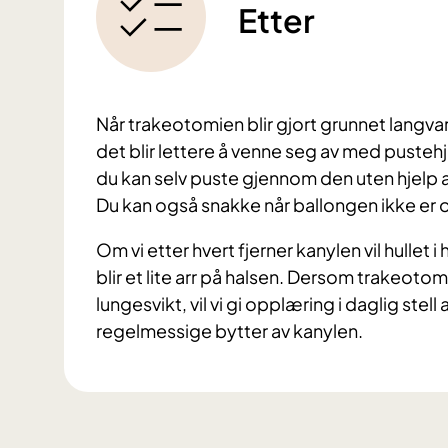
Etter
Når trakeotomien blir gjort grunnet langvar
det blir lettere å venne seg av med pustehj
du kan selv puste gjennom den uten hjelp a
Du kan også snakke når ballongen ikke er 
Om vi etter hvert fjerner kanylen vil hullet 
blir et lite arr på halsen. Dersom trakeoto
lungesvikt, vil vi gi opplæring i daglig stell
regelmessige bytter av kanylen.