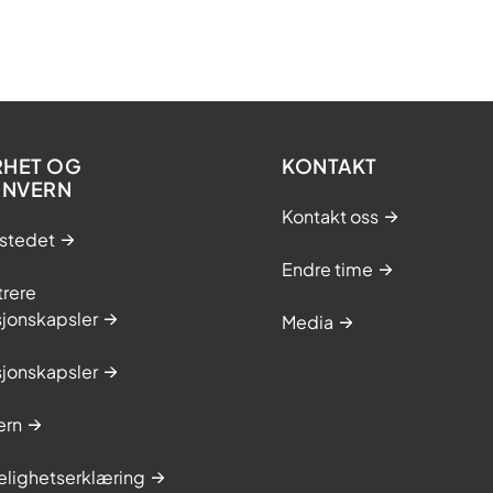
RHET OG
KONTAKT
ONVERN
Kontakt oss
stedet
Endre time
trere
sjonskapsler
Media
sjonskapsler
ern
elighetserklæring