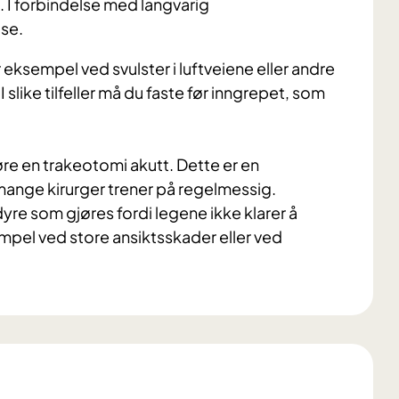
e. I forbindelse med langvarig
ose.
 eksempel ved svulster i luftveiene eller andre
I slike tilfeller må du faste før inngrepet, som
øre en trakeotomi akutt. Dette er en
ange kirurger trener på regelmessig.
re som gjøres fordi legene ikke klarer å
empel ved store ansiktsskader eller ved