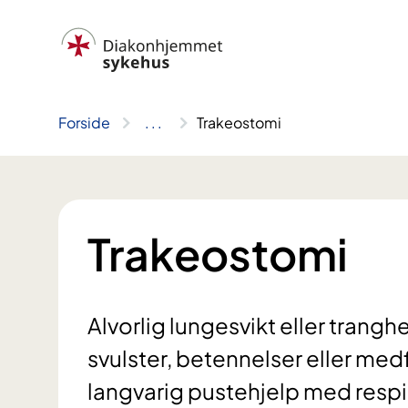
Hopp
til
innhold
Forside
..
.
Trakeostomi
Trakeostomi
Alvorlig lungesvikt eller tranghet
svulster, betennelser eller med
langvarig pustehjelp med respir