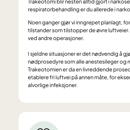
Trakeotomi blir nesten alltid gjort i narkos
respiratorbehandling er du allerede i nark
Noen ganger gjør vi inngrepet planlagt, for
tilstander som tilstopper de øvre luftveier. 
ved andre operasjoner.
I sjeldne situasjoner er det nødvendig å gj
nødprosedyre som alle anestesileger og m
Trakeotomien er da en livreddende prosedy
etablere fri luftvei på annen måte, for eks
alvorlige infeksjoner.