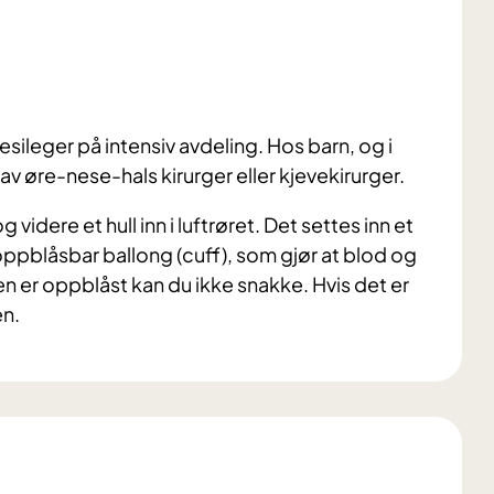
esileger på intensiv avdeling. Hos barn, og i
av øre-nese-hals kirurger eller kjevekirurger.
idere et hull inn i luftrøret. Det settes inn et
 oppblåsbar ballong (cuff), som gjør at blod og
en er oppblåst kan du ikke snakke. Hvis det er
en.