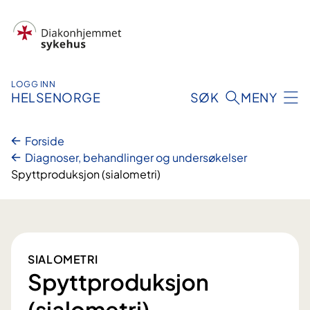
Hopp
til
innhold
LOGG INN
HELSENORGE
SØK
MENY
Forside
Diagnoser, behandlinger og undersøkelser
Spyttproduksjon (sialometri)
SIALOMETRI
Spyttproduksjon
(sialometri)