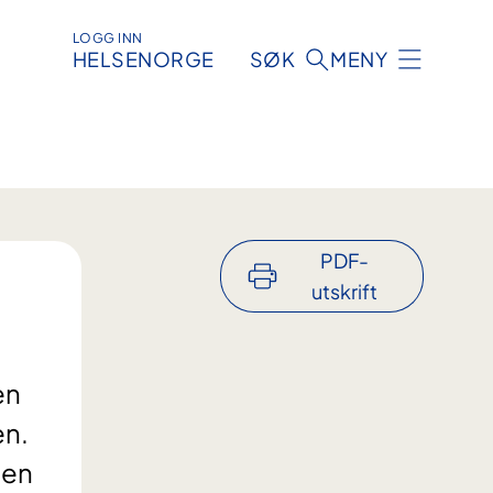
LOGG INN
HELSENORGE
SØK
MENY
PDF-
utskrift
en
en.
oen