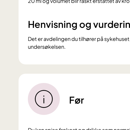
20 ml og volumet blir raskt erstattet av kr
Henvisning og vurderi
Det er avdelingen du tilhører på sykehuset,
undersøkelsen.
Før
Du kan spise frokost og drikke som normal