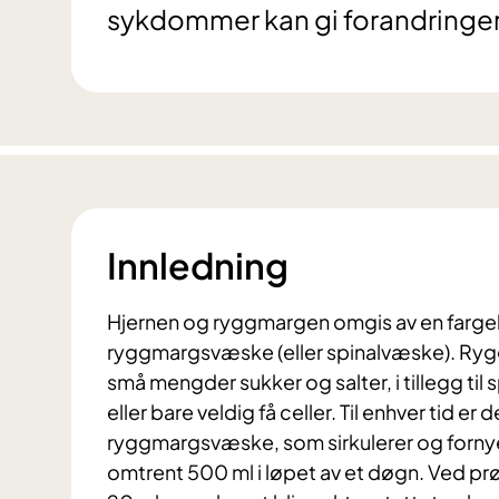
sykdommer kan gi forandringer
Innledning
Hjernen og ryggmargen omgis av en fargel
ryggmargsvæske (eller spinalvæske). Ry
små mengder sukker og salter, i tillegg til
eller bare veldig få celler. Til enhver tid er
ryggmargsvæske, som sirkulerer og fornyes 
omtrent 500 ml i løpet av et døgn. Ved pr