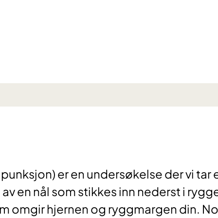
n
nksjon) er en undersøkelse der vi tar 
av en nål som stikkes inn nederst i rygg
m omgir hjernen og ryggmargen din. N