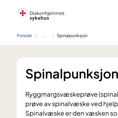
Hopp
til
innhold
Forside
..
.
Spinalpunksjon
Spinalpunksjo
Ryggmargsvæskeprøve (spinalpu
prøve av spinalvæske ved hjelp 
Spinalvæske er den væsken so