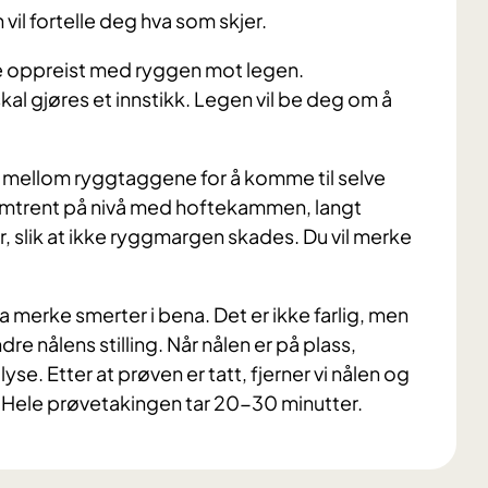
il fortelle deg hva som skjer.
itte oppreist med ryggen mot legen.
al gjøres et innstikk. Legen vil be deg om å
n mellom ryggtaggene for å komme til selve
mtrent på nivå med hoftekammen, langt
 slik at ikke ryggmargen skades. Du vil merke
l da merke smerter i bena. Det er ikke farlig, men
ndre nålens stilling. Når nålen er på plass,
yse. Etter at prøven er tatt, fjerner vi nålen og
. Hele prøvetakingen tar 20-30 minutter.