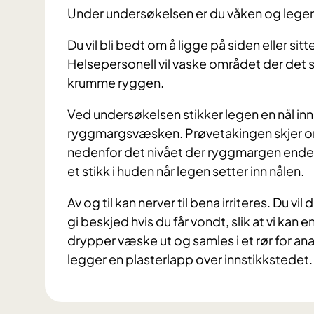
Under undersøkelsen er du våken og legen v
Du vil bli bedt om å ligge på siden eller s
Helsepersonell vil vaske området der det sk
krumme ryggen.
Ved undersøkelsen stikker legen en nål in
ryggmargsvæsken. Prøvetakingen skjer o
nedenfor det nivået der ryggmargen ender,
et stikk i huden når legen setter inn nålen.
Av og til kan nerver til bena irriteres. Du vi
gi beskjed hvis du får vondt, slik at vi kan e
drypper væske ut og samles i et rør for anal
legger en plasterlapp over innstikkstedet