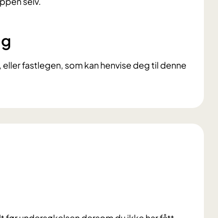
oppen selv.
ng
 eller fastlegen, som kan henvise deg til denne
t før undersøkelsen dersom du ikke har fått