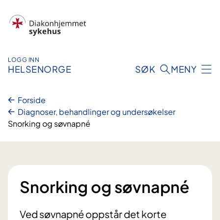
Hopp
til
innhold
LOGG INN
HELSENORGE
SØK
MENY
Forside
Diagnoser, behandlinger og undersøkelser
Snorking og søvnapné
Snorking og søvnapné
Ved søvnapné oppstår det korte