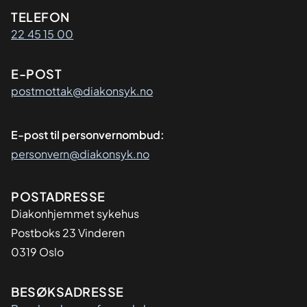
Kontaktinformasjon
TELEFON
22 45 15 00
E-POST
postmottak@diakonsyk.no
E-post til personvernombud:
personvern@diakonsyk.no
Adresse
POSTADRESSE
Diakonhjemmet sykehus
Postboks 23 Vinderen
0319 Oslo
BESØKSADRESSE