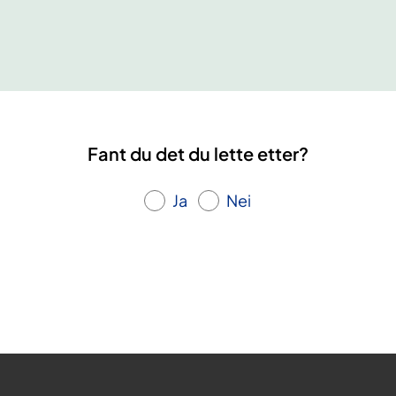
k
r
o
n
i
s
k
Fant du det du lette etter?
u
t
Ja
Nei
m
a
t
t
e
l
s
e