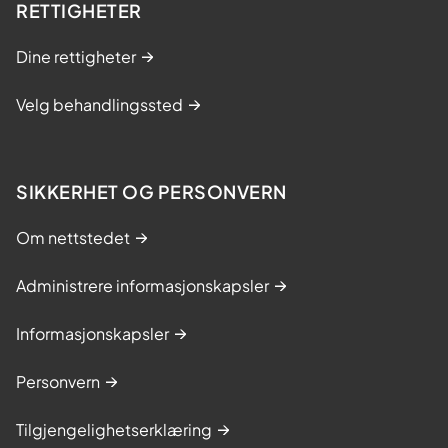
RETTIGHETER
s
s
Dine rettigheter
y
n
Velg behandlingssted
d
r
o
SIKKERHET OG PERSONVERN
m
e
Om nettstedet
t
Administrere informasjonskapsler
t
e
Informasjonskapsler
r
k
Personvern
r
e
Tilgjengelighetserklæring