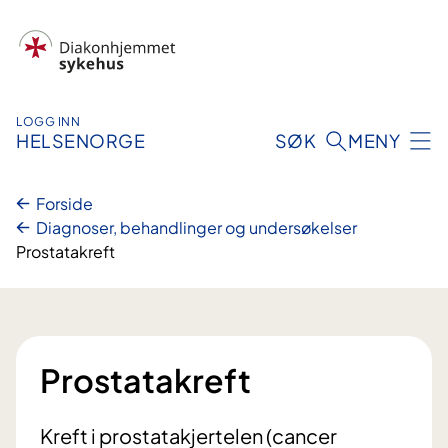
Hopp
til
innhold
LOGG INN
HELSENORGE
SØK
MENY
Forside
Diagnoser, behandlinger og undersøkelser
Prostatakreft
Prostatakreft
Kreft i prostatakjertelen (cancer