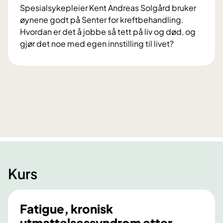
Spesialsykepleier Kent Andreas Solgård bruker
øynene godt på Senter for kreftbehandling.
Hvordan er det å jobbe så tett på liv og død, og
gjør det noe med egen innstilling til livet?
–
D
e
t
h
a
n
d
l
e
Kurs
r
o
m
Fatigue, kronisk
å
utmattelsessyndrom etter
s