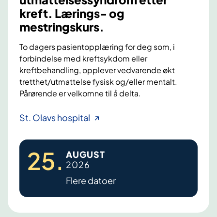
e
kreft. Lærings- og
h
mestringskurs.
v
e
To dagers pasientopplæring for deg som, i
r
forbindelse med kreftsykdom eller
e
kreftbehandling, opplever vedvarende økt
n
tretthet/utmattelse fysisk og/eller mentalt.
k
Pårørende er velkomne til å delta.
e
l
F
St. Olavs hospital
t
a
t
25
.
AUGUST
i
2026
g
Flere datoer
u
e
,