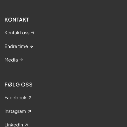
f
t
.
KONTAKT
L
æ
Kontakt oss
r
Endre time
i
n
Media
g
s
-
FØLG OSS
o
g
Facebook
m
e
Instagram
s
t
LinkedIn