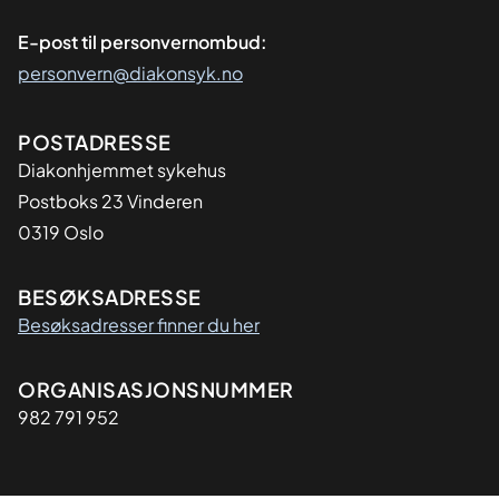
E-post til personvernombud:
personvern@diakonsyk.no
Adresse
POSTADRESSE
Diakonhjemmet sykehus
Postboks 23 Vinderen
0319 Oslo
BESØKSADRESSE
Besøksadresser finner du her
Organisasjon
ORGANISASJONSNUMMER
982 791 952