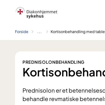
Hopp
til
innhold
Forside
..
.
Kortisonbehandling med table
PREDNISOLONBEHANDLING
Kortisonbehand
Prednisolon er et betennelses
behandle revmatiske betenne