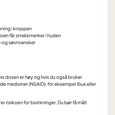
ning i kroppen
 Noen får strekkmerker i huden
o og søvnvansker
vis dosen er høy og hvis du også bruker
 medisiner (NSAID), for eksempel Ibux eller
er risikoen for bivirkninger. Du bør få målt