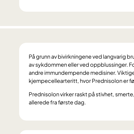
På grunn av bivirkningene ved langvarig br
av sykdommen eller ved oppblussinger. For
andre immundempende medisiner. Viktige 
kjempecellearteritt, hvor Prednisolon er f
Prednisolon virker raskt på stivhet, smer
allerede fra første dag.