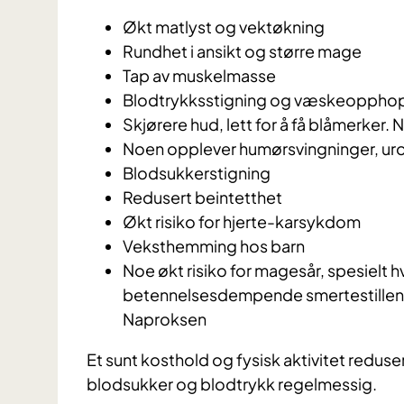
Økt matlyst og vektøkning
Rundhet i ansikt og større mage
Tap av muskelmasse
Blodtrykksstigning og væskeopphop
Skjørere hud, lett for å få blåmerker.
Noen opplever humørsvingninger, ur
Blodsukkerstigning
Redusert beintetthet
Økt risiko for hjerte-karsykdom
Veksthemming hos barn
Noe økt risiko for magesår, spesielt h
betennelsesdempende smertestillende
Naproksen
Et sunt kosthold og fysisk aktivitet reduser
blodsukker og blodtrykk regelmessig.