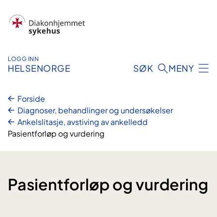
Hopp
til
innhold
LOGG INN
HELSENORGE
SØK
MENY
Forside
Diagnoser, behandlinger og undersøkelser
Ankelslitasje, avstiving av ankelledd
Pasientforløp og vurdering
Pasientforløp og vurdering