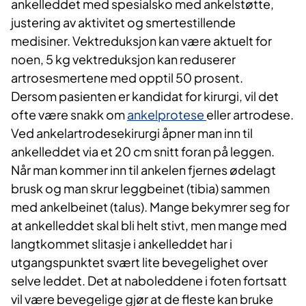
ankelleddet med spesialsko med ankelstøtte,
justering av aktivitet og smertestillende
medisiner. Vektreduksjon kan være aktuelt for
noen, 5 kg vektreduksjon kan reduserer
artrosesmertene med opptil 50 prosent.
Dersom pasienten er kandidat for kirurgi, vil det
ofte være snakk om
ankelprotese
eller artrodese.
Ved ankelartrodesekirurgi åpner man inn til
ankelleddet via et 20 cm snitt foran på leggen.
Når man kommer inn til ankelen fjernes ødelagt
brusk og man skrur leggbeinet (tibia) sammen
med ankelbeinet (talus). Mange bekymrer seg for
at ankelleddet skal bli helt stivt, men mange med
langtkommet slitasje i ankelleddet har i
utgangspunktet svært lite bevegelighet over
selve leddet. Det at naboleddene i foten fortsatt
vil være bevegelige gjør at de fleste kan bruke