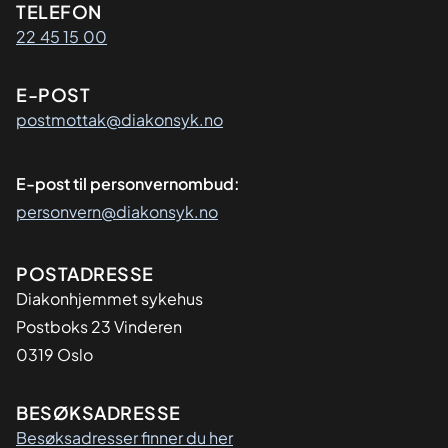
Kontaktinformasjon
TELEFON
22 45 15 00
E-POST
postmottak@diakonsyk.no
E-post til personvernombud:
personvern@diakonsyk.no
Adresse
POSTADRESSE
Diakonhjemmet sykehus
Postboks 23 Vinderen
0319 Oslo
BESØKSADRESSE
Besøksadresser finner du her