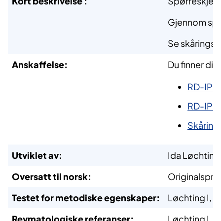
Kort beskrivelse
:
Spørreskjema
Gjennom spør
Se skåringsve
Anskaffelse:
Du finner di
RD-IPQ 
RD-IPQ 
Skårings
Utviklet av:
Ida Løchting
Oversatt til norsk:
Originalsprå
Testet for metodiske egenskaper:
Løchting I, 
Revmatologiske referanser:
Løchting I, 