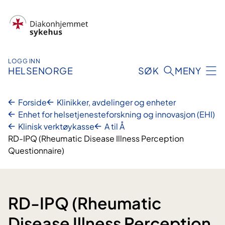
Hopp
til
innhold
LOGG INN
HELSENORGE
SØK
MENY
Forside
Klinikker, avdelinger og enheter
Enhet for helsetjenesteforskning og innovasjon (EHI)
Klinisk verktøykasse
A til Å
RD-IPQ (Rheumatic Disease Illness Perception
Questionnaire)
RD-IPQ (Rheumatic
Disease Illness Perception