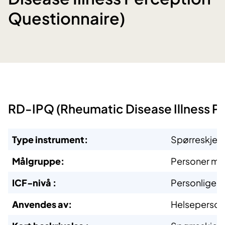
Questionnaire)
RD-IPQ (Rheumatic Disease Illness P
Type instrument:
Spørreskje
Målgruppe:
Personer me
ICF-nivå
:
Personlige f
Anvendes av:
Helseperson