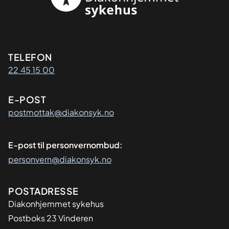
Kontaktinformasjon
TELEFON
22 45 15 00
E-POST
postmottak@diakonsyk.no
E-post til personvernombud:
personvern@diakonsyk.no
Adresse
POSTADRESSE
Diakonhjemmet sykehus
Postboks 23 Vinderen