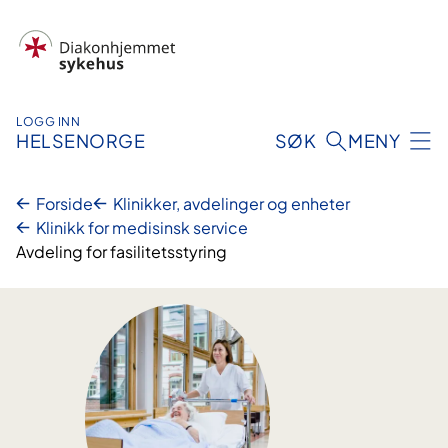
Hopp
til
innhold
LOGG INN
HELSENORGE
SØK
MENY
Forside
Klinikker, avdelinger og enheter
Klinikk for medisinsk service
Avdeling for fasilitetsstyring