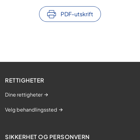
i
l
PDF-utskrift
p
o
r
t
ø
r
RETTIGHETER
Dine rettigheter
Velg behandlingssted
SIKKERHET OG PERSONVERN