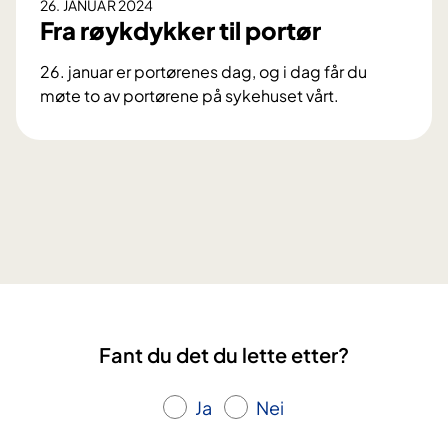
26. JANUAR 2024
Fra røykdykker til portør
26. januar er portørenes dag, og i dag får du
møte to av portørene på sykehuset vårt.
F
r
a
r
ø
y
k
d
y
k
Fant du det du lette etter?
k
e
r
Ja
Nei
t