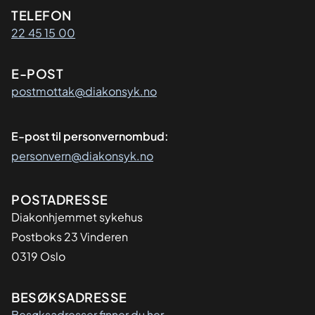
Kontaktinformasjon
TELEFON
22 45 15 00
E-POST
postmottak@diakonsyk.no
E-post til personvernombud:
personvern@diakonsyk.no
Adresse
POSTADRESSE
Diakonhjemmet sykehus
Postboks 23 Vinderen
0319 Oslo
BESØKSADRESSE
Besøksadresser finner du her