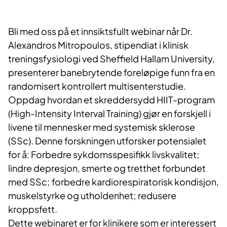
Bli med oss ​​på et innsiktsfullt webinar når Dr.
Alexandros Mitropoulos, stipendiat i klinisk
treningsfysiologi ved Sheffield Hallam University,
presenterer banebrytende foreløpige funn fra en
randomisert kontrollert multisenterstudie.
Oppdag hvordan et skreddersydd HIIT-program
(High-Intensity Interval Training) gjør en forskjell i
livene til mennesker med systemisk sklerose
(SSc).
Denne forskningen utforsker potensialet
for å: Forbedre sykdomsspesifikk livskvalitet;
l
indre depresjon, smerte og tretthet forbundet
med SSc; f
orbedre kardiorespiratorisk kondisjon,
muskelstyrke og utholdenhet; re
dusere
kroppsfett.
Dette webinaret er for klinikere som er interessert