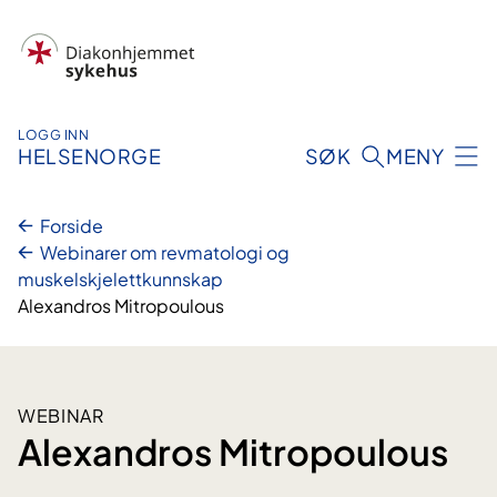
Hopp
til
innhold
LOGG INN
HELSENORGE
SØK
MENY
Forside
Webinarer om revmatologi og
muskelskjelettkunnskap
Alexandros Mitropoulous
WEBINAR
Alexandros Mitropoulous