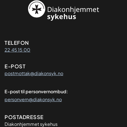
Kontaktinformasjon
TELEFON
22 45 15 00
E-POST
postmottak@diakonsyk.no
E-post til personvernombud:
personvern@diakonsyk.no
Adresse
POSTADRESSE
Diakonhjemmet sykehus