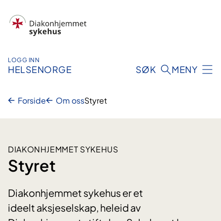
Hopp
til
innhold
LOGG INN
HELSENORGE
SØK
MENY
Forside
Om oss
Styret
DIAKONHJEMMET SYKEHUS
Styret
Diakonhjemmet sykehus er et
ideelt aksjeselskap, heleid av