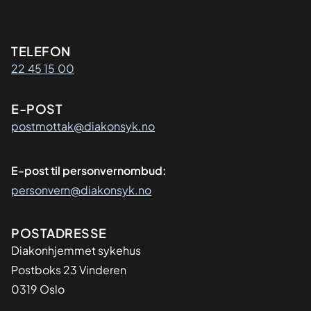
Kontaktinformasjon
TELEFON
22 45 15 00
E-POST
postmottak@diakonsyk.no
E-post til personvernombud:
personvern@diakonsyk.no
Adresse
POSTADRESSE
Diakonhjemmet sykehus
Postboks 23 Vinderen
0319 Oslo