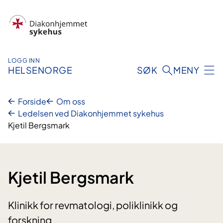
Hopp
til
innhold
LOGG INN
HELSENORGE
SØK
MENY
Forside
Om oss
Ledelsen ved Diakonhjemmet sykehus
Kjetil Bergsmark
Kjetil Bergsmark
Klinikk for revmatologi, poliklinikk og
forskning