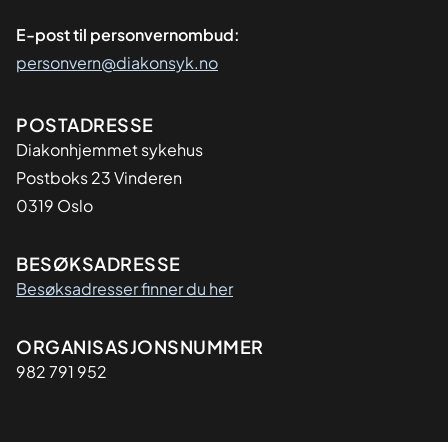
E-post til personvernombud:
personvern@diakonsyk.no
Adresse
POSTADRESSE
Diakonhjemmet sykehus
Postboks 23 Vinderen
0319 Oslo
BESØKSADRESSE
Besøksadresser finner du her
Organisasjon
ORGANISASJONSNUMMER
982 791 952