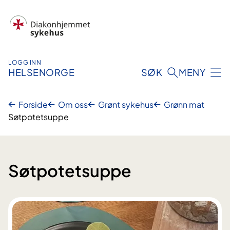
Hopp
til
innhold
LOGG INN
HELSENORGE
SØK
MENY
Forside
Om oss
Grønt sykehus
Grønn mat
Søtpotetsuppe
Søtpotetsuppe