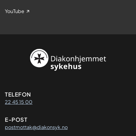
YouTube
Kontaktinformasjon
TELEFON
22 45 15 00
E-POST
postmottak@diakonsyk.no