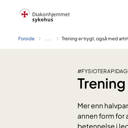
Hopp
til
innhold
Forside
..
.
Trening er trygt, også med artri
#FYSIOTERAPIDA
Trening 
Mer enn halvpart
annen form for art
betennelse i le