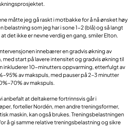
rskningsprosjektet.
ne måtte jeg gå raskt i motbakke for å nå ønsket høy
n belastning som jeg har i sone 1-2 (blå) og så langt
t det ikke er nevne verdig en gang, smiler Elton.
 intervensjonen innebærer en gradvis økning av
 med start på lavere intensitet og gradvis økning til
n inkluderer 10-minutters oppvarming, etterfulgt av
%–95% av makspuls, med pauser på 2–3 minutter
 60%–70% av makspuls.
i anbefalt at deltakerne fortrinnsvis går i
øper, forteller Nordén, men andre treningsformer,
iptisk maskin, kan også brukes. Treningsbelastningen
 for å gi samme relative treningsbelastning og sikre