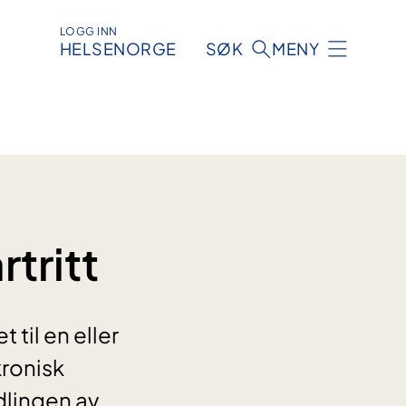
LOGG INN
HELSENORGE
SØK
MENY
rtritt
 til en eller
 kronisk
dlingen av