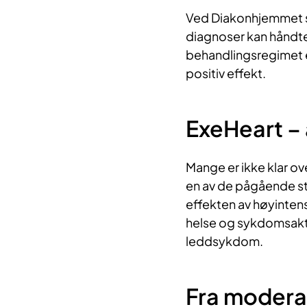
​Ved Diakonhjemmet sy
diagnoser kan håndter
behandlingsregimet er 
positiv effekt.
​​​ExeHeart 
Mange er ikke klar o
en av de pågående s
effekten av høyintens
helse og sykdomsakti
leddsykdom.
​Fra moderat