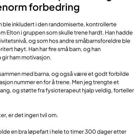
 enorm forbedring
 ble inkludert i den randomiserte, kontrollerte
om Elton i gruppen som skulle trene hardt. Han hadde
tivitetsnivå, og som hos andre småbarnsforeldre ble
itert høyt. Han har fire små barn, og han
a gir ham motivasjon.
 sammen med barna, og også være et godt forbilde
asjon nummer en for å trene. Men jeg trengte et
ng, og støtte fra fysioterapeut hjalp veldig, forteller
ter, er det ingen tvil om.
holde en bra løpefart i hele to timer 300 dager etter