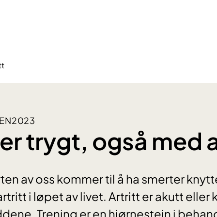
tt
GEN2023
er trygt, også med a
en av oss kommer til å ha smerter knyttet
ritt i løpet av livet. Artritt er akutt eller
ddene. Trening er en hjørnestein i behan