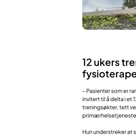
12 ukers tr
fysioterap
– Pasienter som er ra
invitert til å delta i
treningsøkter, tett v
primærhelsetjenestekl
Hun understreker at 