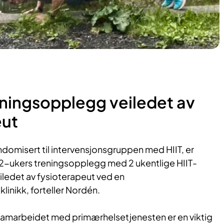
eningsopplegg veiledet av
eut
ndomisert til intervensjonsgruppen med HIIT, er
 et ​12-ukers treningsopplegg med 2 ukentlige HIIT-
eiledet av fysioterapeut ved en
inikk, forteller Nordén.
samarbeidet med primærhelsetjenesten er en viktig