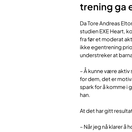
trening ga
Da Tore Andreas Elton
studien EXE Heart, k
fra før et moderat ak
ikke egentrening prior
understreker at barn
– Å kunne være aktiv
for dem, det er motiv
spark for å komme i ga
han.
At det har gitt resulta
– Når jeg nå klarer å 