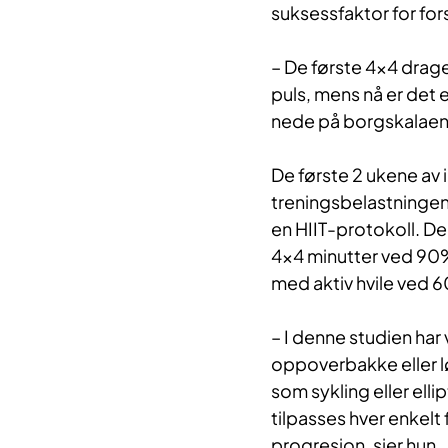
suksessfaktor for fo
– De første 4x4 drage
puls, mens nå er det e
nede på borgskalaen a
De første 2 ukene av
treningsbelastningen,
en HIIT-protokoll. De
4×4 minutter ved 90
med aktiv hvile ved
– I denne studien har v
oppoverbakke eller l
som sykling eller ell
tilpasses hver enkelt
progresjon, sier hun.