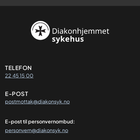
Kontaktinformasjon
TELEFON
22 45 15 00
E-POST
postmottak@diakonsyk.no
E-post til personvernombud:
personvern@diakonsyk.no