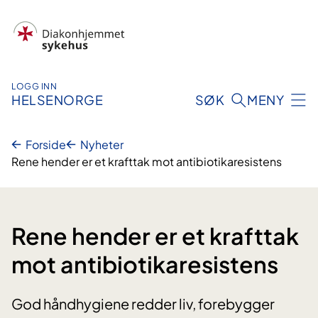
Hopp
til
innhold
LOGG INN
HELSENORGE
SØK
MENY
Forside
Nyheter
Rene hender er et krafttak mot antibiotikaresistens
Rene hender er et krafttak
mot antibiotikaresistens
God håndhygiene redder liv, forebygger