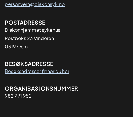
personvern@diakonsyk.no
Adresse
POSTADRESSE
Diakonhjemmet sykehus
Postboks 23 Vinderen
0319 Oslo
BESØKSADRESSE
Besøksadresser finner du her
Organisasjon
ORGANISASJONSNUMMER
982 791 952