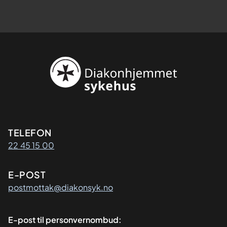
Kontaktinformasjon
TELEFON
22 45 15 00
E-POST
postmottak@diakonsyk.no
E-post til personvernombud: