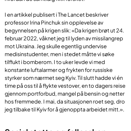
I en artikkel publisert i The Lancet beskriver
professor Irina Pinchuk sin opplevelse av
begynnelsen på krigen slik: «Da krigen brøt ut 24.
februar 2022, våknet jeg til lyden av missilangrep
mot Ukraina. Jeg skulle egentlig undervise
medisinstudenter, men i stedet måtte vi søke
tilflukt i bomberom. I to uker levde vi med
konstante luftalarmer og frykten for russiske
styrker som nærmet seg Kyiv. Til slutt hadde vi én
time på oss til å flykte vestover, en to dagers reise
gjennom portforbud, mangel på bensin og netter
hos fremmede. I mai, da situasjonen roet seg, dro
jeg tilbake til Kyiv for å gjenoppta arbeidet mitt.».