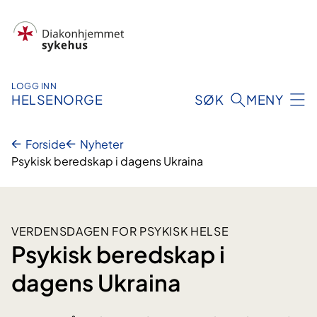
Hopp
til
innhold
LOGG INN
HELSENORGE
SØK
MENY
Forside
Nyheter
Psykisk beredskap i dagens Ukraina
VERDENSDAGEN FOR PSYKISK HELSE
Psykisk beredskap i
dagens Ukraina