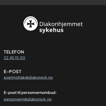
Kontaktinformasjon
TELEFON
22 45 15 00
E-POST
postmottak@diakonsyk.no
E-post til personvernombud:
personvern@diakonsyk.no