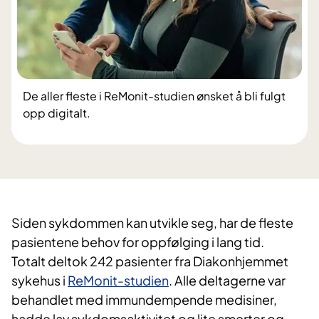
De aller fleste i ReMonit-studien ønsket å bli fulgt
opp digitalt.
Siden sykdommen kan utvikle seg, har de fleste
pasientene behov for oppfølging i lang tid.
Totalt deltok 242 pasienter fra Diakonhjemmet
sykehus i
ReMonit-studien
. Alle deltagerne var
behandlet med immundempende medisiner,
hadde lav sykdomsaktivitet og lite smerter og