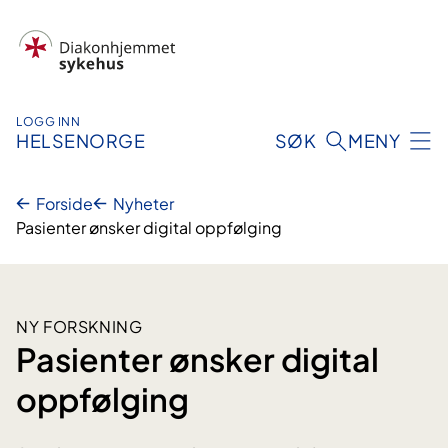
Hopp
til
innhold
LOGG INN
HELSENORGE
SØK
MENY
Forside
Nyheter
Pasienter ønsker digital oppfølging
NY FORSKNING
Pasienter ønsker digital
oppfølging