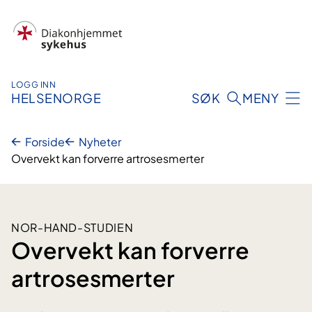
Hopp
til
innhold
LOGG INN
HELSENORGE
SØK
MENY
Forside
Nyheter
Overvekt kan forverre artrosesmerter
NOR-HAND-STUDIEN
Overvekt kan forverre
artrosesmerter