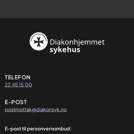
Kontaktinformasjon
TELEFON
22 45 15 00
E-POST
postmottak@diakonsyk.no
E-post til personvernombud: