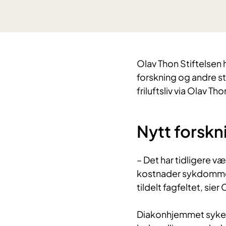
​Olav Thon Stiftelsen 
forskning og andre st
friluftsliv via Olav Th
Nytt forskn
– Det har tidligere v
kostnader sykdommene
tildelt fagfeltet, sier
Diakonhjemmet sykehus