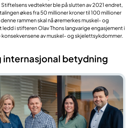
 Stiftelsens vedtekter ble på slutten av 2021 endret,
etalingen økes fra 50 millioner kroner til 100 millioner
v denne rammen skal nå øremerkes muskel- og
t ledd i stifteren Olav Thons langvarige engasjement i
 konsekvensene av muskel- og skjelettsykdommer.
 internasjonal betydning