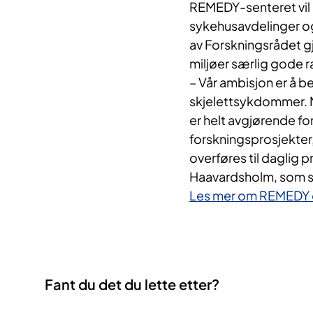
REMEDY-senteret vil 
sykehusavdelinger og 
av Forskningsrådet g
miljøer særlig gode 
– Vår ambisjon er å 
skjelettsykdommer. M
er helt avgjørende fo
forskningsprosjekter, 
overføres til daglig p
Haavardsholm, som sk
Les mer om REMEDY og
Fant du det du lette etter?