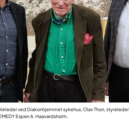
nikkleder ved Diakonhjemmet sykehus, Olav Thon, styreleder 
REMEDY Espen A. Haavardsholm.