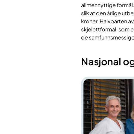
allmennyttige formål.
slik at den årlige utb
kroner. Halvparten a
skjelettformål, som e
de samfunnsmessige
Nasjonal og