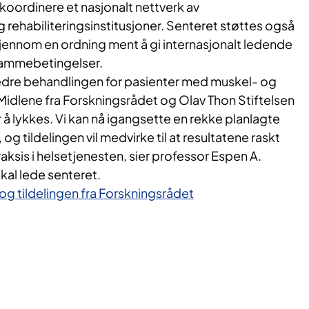
koordinere et nasjonalt nettverk av
rehabiliteringsinstitusjoner. Senteret støttes også
jennom en ordning ment å gi internasjonalt ledende
rammebetingelser.
bedre behandlingen for pasienter med muskel- og
idlene fra Forskningsrådet og Olav Thon Stiftelsen
r å lykkes. Vi kan nå igangsette en rekke planlagte
og tildelingen vil medvirke til at resultatene raskt
raksis i helsetjenesten, sier professor Espen A.
al lede senteret.
 tildelingen fra Forskningsrådet