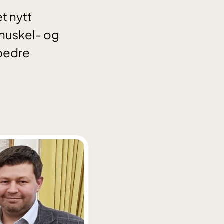
et nytt
 muskel- og
 bedre