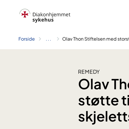
Hopp
til
innhold
Forside
..
.
Olav Thon Stiftelsen med stors
REMEDY
Olav Th
støtte 
skjele