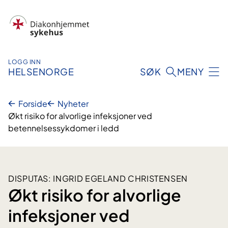
Hopp
til
innhold
LOGG INN
HELSENORGE
SØK
MENY
Forside
Nyheter
Økt risiko for alvorlige infeksjoner ved
betennelsessykdomer i ledd
DISPUTAS: INGRID EGELAND CHRISTENSEN
Økt risiko for alvorlige
infeksjoner ved