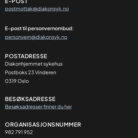
E-POST
postmottak@diakonsyk.no
E-post til personvernombud:
personvern@diakonsyk.no
Adresse
POSTADRESSE
Diakonhjemmet sykehus
Postboks 23 Vinderen
0319 Oslo
BESØKSADRESSE
Besøksadresser finner du her
Organisasjon
ORGANISASJONSNUMMER
982 791 952