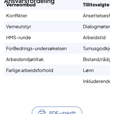
Ansvarsfordeling
Verneombud
Tillitsvalgte
Konflikter
Ansettelsesfo
Verneutstyr
Dialogmøter
HMS-runde
Arbeidstid
ForBedrings-undersøkelsen
Turnusgodkje
Arbeidsmiljøtiltak
Bistand/rådgi
Farlige arbeidsforhold
Lønn
Inkluderende a
PDF-utskrift