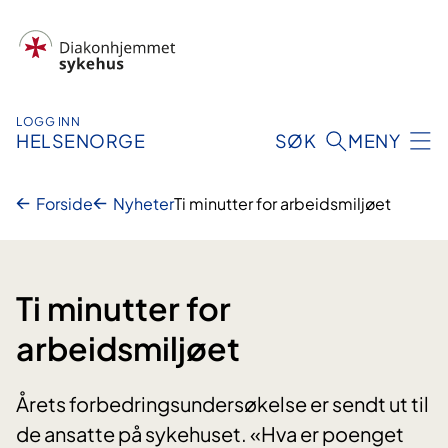
Hopp
til
innhold
LOGG INN
HELSENORGE
SØK
MENY
Forside
Nyheter
Ti minutter for arbeidsmiljøet
Ti minutter for
arbeidsmiljøet
Årets forbedringsundersøkelse er sendt ut til
de ansatte på sykehuset. «Hva er poenget