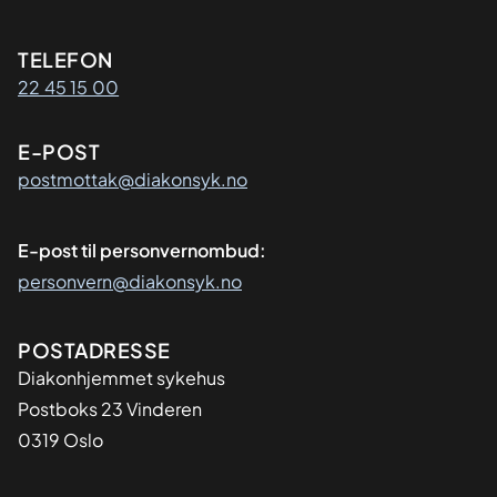
Kontaktinformasjon
TELEFON
22 45 15 00
E-POST
postmottak@diakonsyk.no
E-post til personvernombud:
personvern@diakonsyk.no
Adresse
POSTADRESSE
Diakonhjemmet sykehus
Postboks 23 Vinderen
0319 Oslo