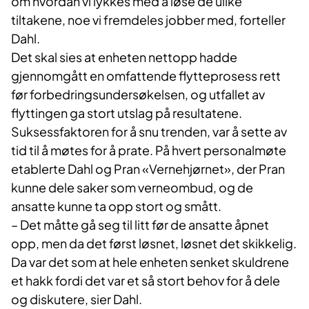
om hvordan vi lykkes med å løse de ulike
tiltakene, noe vi fremdeles jobber med, forteller
Dahl.
Det skal sies at enheten nettopp hadde
gjennomgått en omfattende flytteprosess rett
før forbedringsundersøkelsen, og utfallet av
flyttingen ga stort utslag på resultatene.
Suksessfaktoren for å snu trenden, var å sette av
tid til å møtes for å prate. På hvert personalmøte
etablerte Dahl og Pran «Vernehjørnet», der Pran
kunne dele saker som verneombud, og de
ansatte kunne ta opp stort og smått.
– Det måtte gå seg til litt før de ansatte åpnet
opp, men da det først løsnet, løsnet det skikkelig.
Da var det som at hele enheten senket skuldrene
et hakk fordi det var et så stort behov for å dele
og diskutere, sier Dahl.