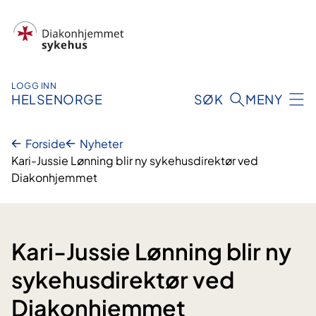
Hopp
til
innhold
LOGG INN
HELSENORGE
SØK
MENY
Forside
Nyheter
Kari-Jussie Lønning blir ny sykehusdirektør ved
Diakonhjemmet
Kari-Jussie Lønning blir ny
sykehusdirektør ved
Diakonhjemmet