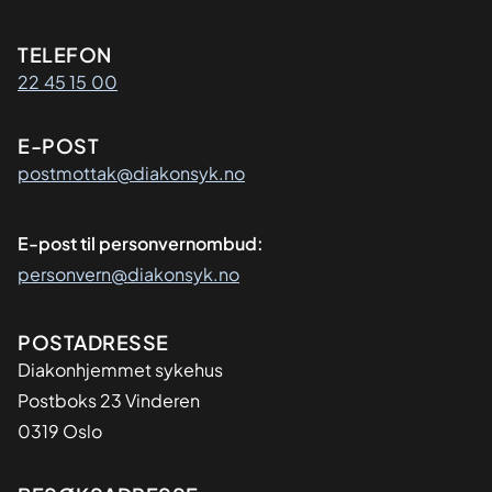
Kontaktinformasjon
TELEFON
22 45 15 00
E-POST
postmottak@diakonsyk.no
E-post til personvernombud:
personvern@diakonsyk.no
Adresse
POSTADRESSE
Diakonhjemmet sykehus
Postboks 23 Vinderen
0319 Oslo