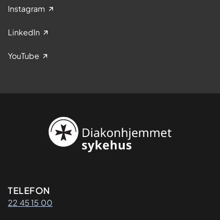
Instagram
LinkedIn
YouTube
Kontaktinformasjon
TELEFON
22 45 15 00