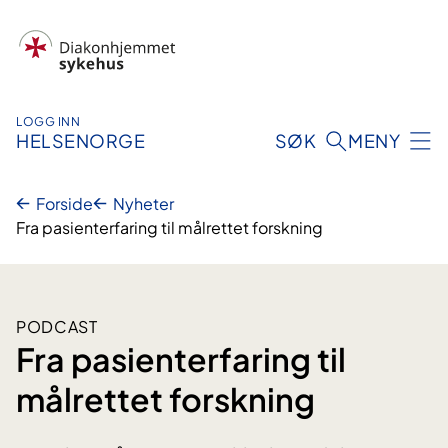
Hopp
til
innhold
LOGG INN
HELSENORGE
SØK
MENY
Forside
Nyheter
Fra pasienterfaring til målrettet forskning
PODCAST
Fra pasienterfaring til
målrettet forskning