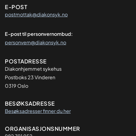
E-POST
postmottak@diakonsyk.no
E-post til personvernombud:
personvern@diakonsyk.no
Adresse
POSTADRESSE
Diakonhjemmet sykehus
Postboks 23 Vinderen
0319 Oslo
BESØKSADRESSE
Besøksadresser finner du her
Organisasjon
ORGANISASJONSNUMMER