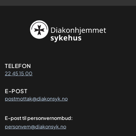
Kontaktinformasjon
TELEFON
22 45 15 00
E-POST
postmottak@diakonsyk.no
E-post til personvernombud:
personvern@diakonsyk.no