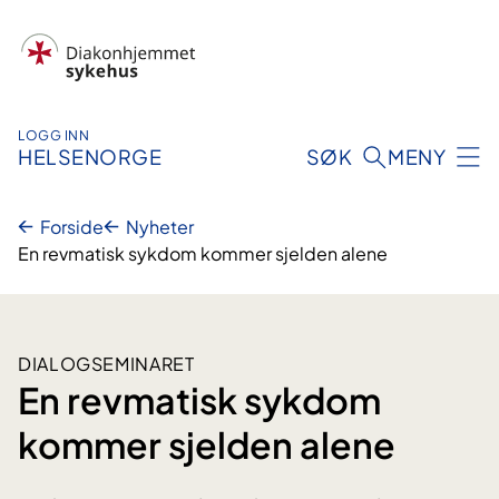
Hopp
til
innhold
LOGG INN
HELSENORGE
SØK
MENY
Forside
Nyheter
En revmatisk sykdom kommer sjelden alene
DIALOGSEMINARET
En revmatisk sykdom
kommer sjelden alene