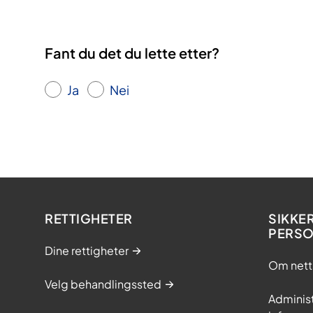
Fant du det du lette etter?
Ja
Nei
RETTIGHETER
SIKKE
PERS
Dine rettigheter
Om nett
Velg behandlingssted
Adminis