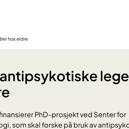
ler hos eldre
 antipsykotiske leg
re
finansierer PhD-prosjekt ved Senter for
i, som skal forske på bruk av antipsyk