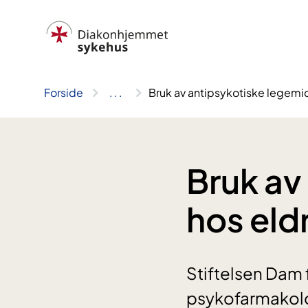
Hopp
til
innhold
Forside
..
.
Bruk av antipsykotiske legemid
Bruk av
hos eld
Stiftelsen Dam 
psykofarmakolog