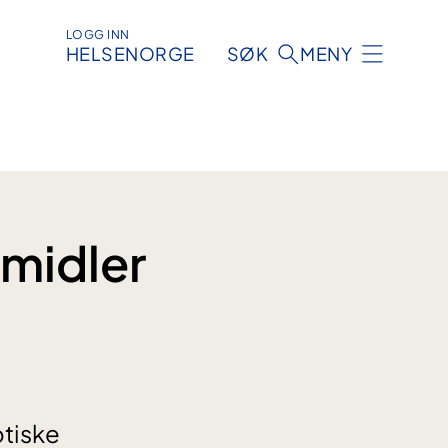
LOGG INN
HELSENORGE
SØK
MENY
emidler
otiske