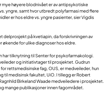
or mye høyere blodnivået er av antipsykotiske
vs. yngre, samt hvor utbredt polyfarmasi med flere
dler er hos eldre vs. yngre pasienter, sier Vigdis
eget delprosjekt på kvetiapin, da forskrivningen av
r økende for ulike diagnoser hos eldre.
n har tilknytning til Senter for psykofarmakologi.
eileder og initiativtager til prosjektet. Gudrun
 for rettsmedisinske fag, OUS, er medveileder, hun
g til medisinsk fakultet, UiO. I tillegg er Robert
Ragnhild Birkeland Waade medveiledere i prosjektet.
g og mange publikasjoner innen fagområdet.​