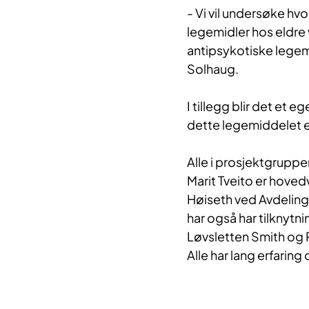
- Vi vil undersøke hv
legemidler hos eldre 
antipsykotiske legemi
Solhaug.
I tillegg blir det et 
dette legemiddelet e
Alle i prosjektgruppe
Marit Tveito er hovedv
Høiseth ved Avdeling
har også har tilknytnin
Løvsletten Smith og 
Alle har lang erfarin