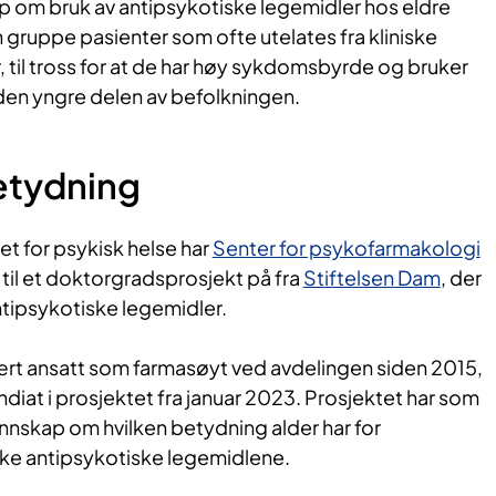
 om bruk av antipsykotiske legemidler hos eldre
n gruppe pasienter som ofte utelates fra kliniske
, til tross for at de har høy sykdomsbyrde og bruker
 den yngre delen av befolkningen.
etydning
t for psykisk helse har
Senter for psykofarmakologi
g til et doktorgradsprosjekt på fra
Stiftelsen Dam
, der
ntipsykotiske legemidler.
ært ansatt som farmasøyt ved avdelingen siden 2015,
ndiat i prosjektet fra januar 2023.
Prosjektet har som
nnskap om hvilken betydning alder har for
ike antipsykotiske legemidlene.