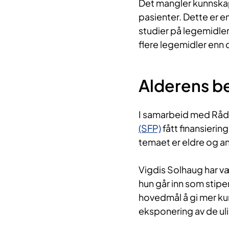
Det mangler kunnskap
pasienter. Dette er e
studier på legemidler
flere legemidler enn
Alderens b
I samarbeid med Råde
(SFP)
fått finansierin
temaet er eldre og a
Vigdis Solhaug har v
hun går inn som stipe
hovedmål å gi mer ku
eksponering av de ul