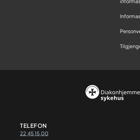
informa
Informa
Personv
Tilgjeng
Kontaktinformasjon
TELEFON
22 45 15 00