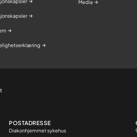
sjonskapsler
Media
sjonskapsler
ern
elighetserklæring
Adresse
POSTADRESSE
Diakonhjemmet sykehus