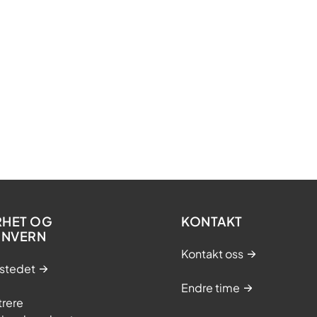
RHET OG
KONTAKT
ONVERN
Kontakt oss
stedet
Endre time
trere