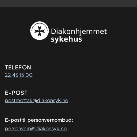
Kontaktinformasjon
TELEFON
22 45 15 00
E-POST
postmottak@diakonsyk.no
E-post til personvernombud:
personvern@diakonsyk.no