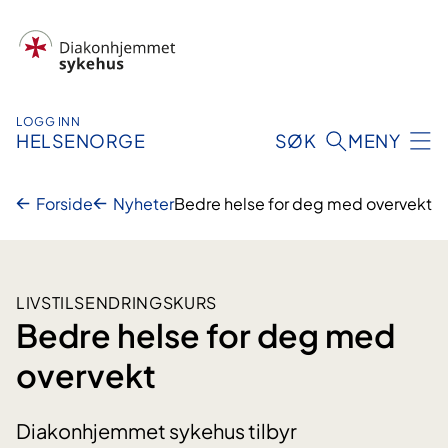
Hopp
til
innhold
LOGG INN
HELSENORGE
SØK
MENY
Forside
Nyheter
Bedre helse for deg med overvekt
LIVSTILSENDRINGSKURS
Bedre helse for deg med
overvekt
Diakonhjemmet sykehus tilbyr