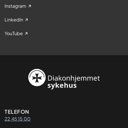
Instagram
LinkedIn
YouTube
Kontaktinformasjon
TELEFON
22 45 15 00