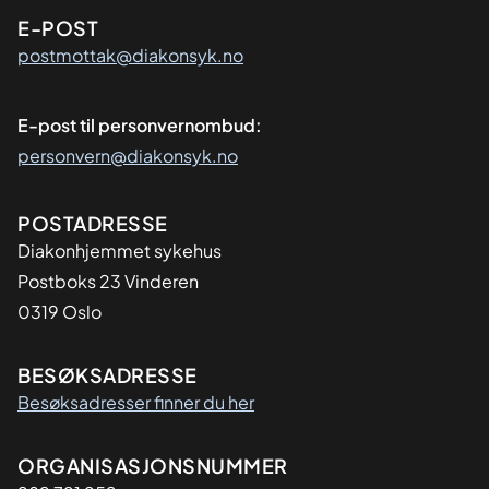
E-POST
postmottak@diakonsyk.no
E-post til personvernombud:
personvern@diakonsyk.no
Adresse
POSTADRESSE
Diakonhjemmet sykehus
Postboks 23 Vinderen
0319 Oslo
BESØKSADRESSE
Besøksadresser finner du her
Organisasjon
ORGANISASJONSNUMMER