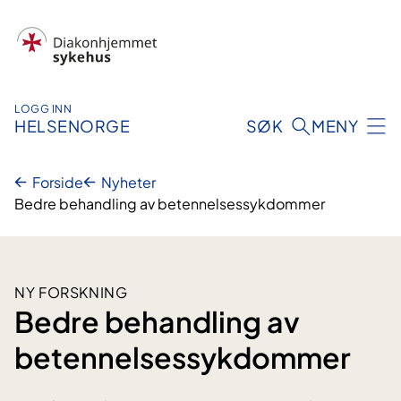
Hopp
til
innhold
LOGG INN
HELSENORGE
SØK
MENY
Forside
Nyheter
Bedre behandling av betennelsessykdommer
NY FORSKNING
Bedre behandling av
betennelsessykdommer